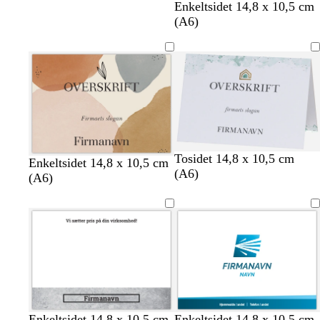
Enkeltsidet 14,8 x 10,5 cm
(A6)
h
h
h
Tosidet 14,8 x 10,5 cm
l
b
b
Enkeltsidet 14,8 x 10,5 cm
v
v
v
(A6)
y
e
e
(A6)
i
i
i
s
i
i
d
d
d
l
g
g
y
e
e
s
e
r
ø
d
l
m
h
h
h
m
Enkeltsidet 14,8 x 10,5 cm
Enkeltsidet 14,8 x 10,5 cm