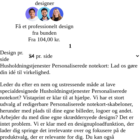
b
designer
l
å
Få et professionelt design
fra bunden
Fra 104,00 kr.
1
Side
Design pr.
1
side
Husholdningstjenester Personaliserede notekort: Lad os gøre
din idé til virkelighed.
Leder du efter en nem og ustressende måde at lave
specialdesignede Husholdningstjenester Personaliserede
notekort? Vistaprint er klar til at hjælpe. Vi har et stort
udvalg af redigerbare Personaliserede notekort-skabeloner,
herunder med plads til dine egne billeder, logoer og andet.
Arbejder du med dine egne skræddersyede designs? Det er
intet problem. Vi er klar med en designuploadfunktion, der
lader dig springe det irrelevante over og fokusere på de
produktvalg, der er relevante for dig. Du kan også