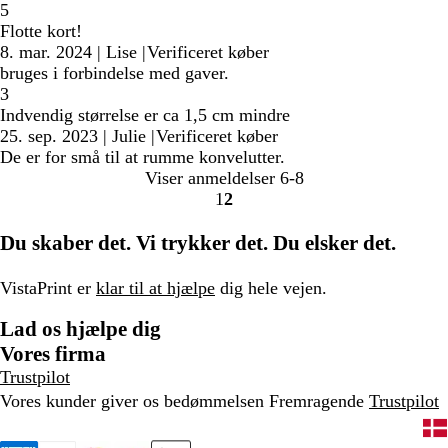
5
Flotte kort!
8. mar. 2024
|
Lise
|
Verificeret køber
bruges i forbindelse med gaver.
3
Indvendig størrelse er ca 1,5 cm mindre
25. sep. 2023
|
Julie
|
Verificeret køber
De er for små til at rumme konvelutter.
Viser anmeldelser
6-8
1
2
gå
gå
til
til
Du skaber det. Vi trykker det. Du elsker det.
side
side
1
2
VistaPrint er
klar til at hjælpe
dig hele vejen.
Lad os hjælpe dig
Vores firma
Trustpilot
Vores kunder giver os bedømmelsen Fremragende
Trustpilot