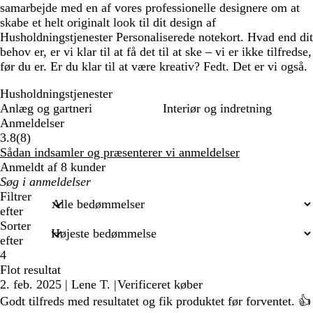
samarbejde med en af vores professionelle designere om at
skabe et helt originalt look til dit design af
Husholdningstjenester Personaliserede notekort. Hvad end dit
behov er, er vi klar til at få det til at ske – vi er ikke tilfredse,
før du er. Er du klar til at være kreativ? Fedt. Det er vi også.
Husholdningstjenester
Anlæg og gartneri
Interiør og indretning
Anmeldelser
8
3.8
(
8
)
anmeldelser
Sådan indsamler og præsenterer vi anmeldelser
Anmeldt af 8 kunder
Min
søgetekst
Filtrer
efter
Sorter
efter
4
Flot resultat
2. feb. 2025
|
Lene T.
|
Verificeret køber
Godt tilfreds med resultatet og fik produktet før forventet. 👍