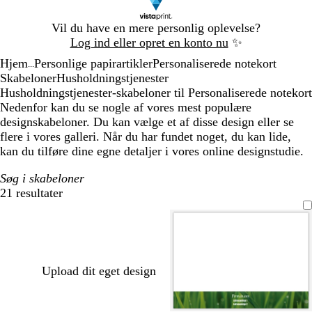
Slide
Vil du have en mere personlig oplevelse?
1
Log ind eller opret en konto nu
✨
af
Hjem
Personlige papirartikler
Personaliserede notekort
1
...
Skabeloner
Husholdningstjenester
Husholdningstjenester-skabeloner til Personaliserede notekort
Nedenfor kan du se nogle af vores mest populære
designskabeloner. Du kan vælge et af disse design eller se
flere i vores galleri. Når du har fundet noget, du kan lide,
kan du tilføre dine egne detaljer i vores online designstudie.
Søg i skabeloner
21 resultater
Filtre
Upload dit eget design