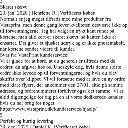
3
Skåret skævt
23. jan. 2026
|
Henriette R.
|
Verificeret køber
Normalt er jeg meget tilfreds med mine produkter fra
Vistaprint, men denne gang lever kvaliteten desværre ikke op
til forventningerne. Jeg har valgt en trykt kant rundt på
kortene, men alle kort er skåret skævt, så kanten ikke er
ensartet. Det giver et sjusket udtryk og er ikke præsentabelt,
når kortene sendes videre til kunder.
Svar fra VistaPrint kundeservice:
Vi er glade for at høre, at du generelt er tilfreds med de
ordrer, du afgiver hos os. Undskyld dog, hvis denne sidste
ordre ikke levede op til forventningerne, og hvis du blev
skuffet over klippet. Vi vil fortsætte med at lave en ny ordre
med klare flyers, der ankommer den 27/01, altid på samme
adresse, og ordrenummeret forbliver også det samme. Vi er
altid tilgængelige for dig på en af vores dedikerede kanaler,
hvis du har brug for noget:
https://www.vistaprint.dk/kundeservice/hjaelp/
5
Perfekt og hurtig levering
30. dec. 2025
|
Daniel K.
|
Verificeret køber