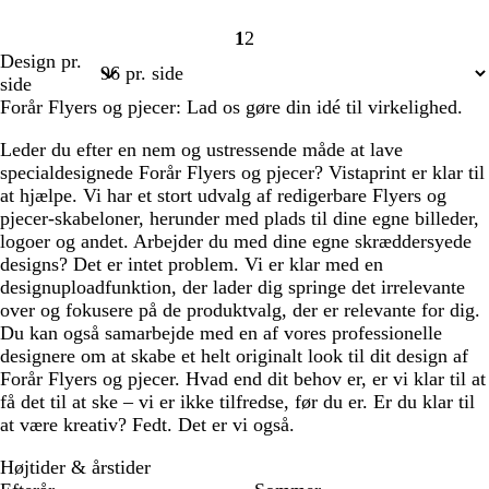
1
2
Side
Side
Design pr.
1
2
side
Forår Flyers og pjecer: Lad os gøre din idé til virkelighed.
Leder du efter en nem og ustressende måde at lave
specialdesignede Forår Flyers og pjecer? Vistaprint er klar til
at hjælpe. Vi har et stort udvalg af redigerbare Flyers og
pjecer-skabeloner, herunder med plads til dine egne billeder,
logoer og andet. Arbejder du med dine egne skræddersyede
designs? Det er intet problem. Vi er klar med en
designuploadfunktion, der lader dig springe det irrelevante
over og fokusere på de produktvalg, der er relevante for dig.
Du kan også samarbejde med en af vores professionelle
designere om at skabe et helt originalt look til dit design af
Forår Flyers og pjecer. Hvad end dit behov er, er vi klar til at
få det til at ske – vi er ikke tilfredse, før du er. Er du klar til
at være kreativ? Fedt. Det er vi også.
Højtider & årstider