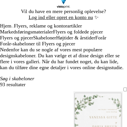
Slide
Vil du have en mere personlig oplevelse?
1
Log ind eller opret en konto nu
✨
af
Hjem
Flyers, reklame og kontorartikler
1
...
Markedsføringsmaterialer
Flyers og foldede pjecer
Flyers og pjecer
Skabeloner
Højtider & årstider
Forår
Forår-skabeloner til Flyers og pjecer
Nedenfor kan du se nogle af vores mest populære
designskabeloner. Du kan vælge et af disse design eller se
flere i vores galleri. Når du har fundet noget, du kan lide,
kan du tilføre dine egne detaljer i vores online designstudie.
Søg i skabeloner
93 resultater
Filtre