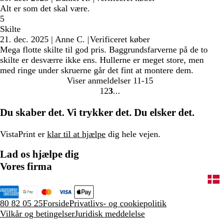
Alt er som det skal være.
5
Skilte
21. dec. 2025
|
Anne C.
|
Verificeret køber
Mega flotte skilte til god pris. Baggrundsfarverne på de to
skilte er desværre ikke ens. Hullerne er meget store, men
med ringe under skruerne går det fint at montere dem.
Viser anmeldelser
11-15
1
2
3
Gå
Gå
Gå
til
til
til
Du skaber det. Vi trykker det. Du elsker det.
side
side
side
VistaPrint er
klar til at hjælpe
dig hele vejen.
Lad os hjælpe dig
Vores firma
80 82 05 25
Forside
Privatlivs- og cookiepolitik
Vilkår og betingelser
Juridisk meddelelse