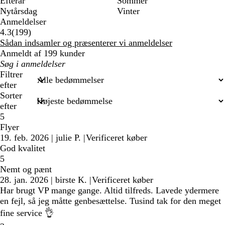
Efterår
Sommer
Nytårsdag
Vinter
Anmeldelser
199
4.3
(
199
)
anmeldelser
Sådan indsamler og præsenterer vi anmeldelser
Anmeldt af 199 kunder
Min
søgetekst
Filtrer
efter
Sorter
efter
5
Flyer
19. feb. 2026
|
julie P.
|
Verificeret køber
God kvalitet
5
Nemt og pænt
28. jan. 2026
|
birste K.
|
Verificeret køber
Har brugt VP mange gange. Altid tilfreds. Lavede ydermere
en fejl, så jeg måtte genbesættelse. Tusind tak for den meget
fine service 👌