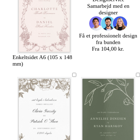
Samarbejd med en
designer
Få et professionelt design
fra bunden
Fra 104,00 kr.
c
h
c
h
l
l
h
Enkeltsidet A6 (105 x 148
r
v
r
v
y
y
v
mm)
e
i
e
i
s
s
i
m
d
m
d
e
e
d
e
e
g
g
r
r
å
å