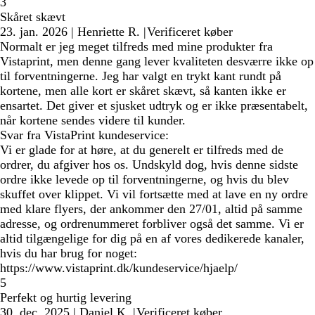
3
Skåret skævt
23. jan. 2026
|
Henriette R.
|
Verificeret køber
Normalt er jeg meget tilfreds med mine produkter fra
Vistaprint, men denne gang lever kvaliteten desværre ikke op
til forventningerne. Jeg har valgt en trykt kant rundt på
kortene, men alle kort er skåret skævt, så kanten ikke er
ensartet. Det giver et sjusket udtryk og er ikke præsentabelt,
når kortene sendes videre til kunder.
Svar fra VistaPrint kundeservice:
Vi er glade for at høre, at du generelt er tilfreds med de
ordrer, du afgiver hos os. Undskyld dog, hvis denne sidste
ordre ikke levede op til forventningerne, og hvis du blev
skuffet over klippet. Vi vil fortsætte med at lave en ny ordre
med klare flyers, der ankommer den 27/01, altid på samme
adresse, og ordrenummeret forbliver også det samme. Vi er
altid tilgængelige for dig på en af vores dedikerede kanaler,
hvis du har brug for noget:
https://www.vistaprint.dk/kundeservice/hjaelp/
5
Perfekt og hurtig levering
30. dec. 2025
|
Daniel K.
|
Verificeret køber