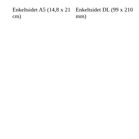
l
s
b
s
Enkeltsidet A5 (14,8 x 21
Enkeltsidet DL (99 x 210
y
ø
e
ø
cm)
mm)
s
g
i
g
Indlæser
Indlæser
e
r
g
r
b
ø
e
ø
l
n
n
å