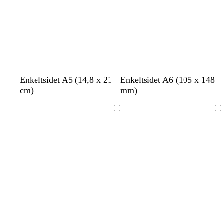
ø
d
Enkeltsidet A5 (14,8 x 21
Enkeltsidet A6 (105 x 148
cm)
mm)
Indlæser
Indlæser