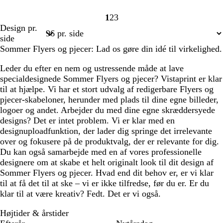
1
2
3
Side
Side
Side
Design pr.
1
2
3
side
Sommer Flyers og pjecer: Lad os gøre din idé til virkelighed.
Leder du efter en nem og ustressende måde at lave
specialdesignede Sommer Flyers og pjecer? Vistaprint er klar
til at hjælpe. Vi har et stort udvalg af redigerbare Flyers og
pjecer-skabeloner, herunder med plads til dine egne billeder,
logoer og andet. Arbejder du med dine egne skræddersyede
designs? Det er intet problem. Vi er klar med en
designuploadfunktion, der lader dig springe det irrelevante
over og fokusere på de produktvalg, der er relevante for dig.
Du kan også samarbejde med en af vores professionelle
designere om at skabe et helt originalt look til dit design af
Sommer Flyers og pjecer. Hvad end dit behov er, er vi klar
til at få det til at ske – vi er ikke tilfredse, før du er. Er du
klar til at være kreativ? Fedt. Det er vi også.
Højtider & årstider