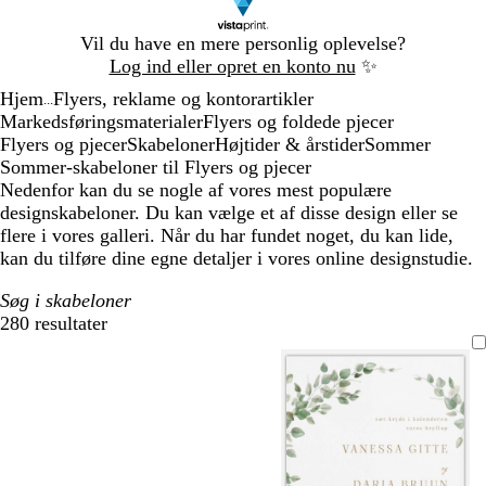
Slide
Vil du have en mere personlig oplevelse?
1
Log ind eller opret en konto nu
✨
af
Hjem
Flyers, reklame og kontorartikler
1
...
Markedsføringsmaterialer
Flyers og foldede pjecer
Flyers og pjecer
Skabeloner
Højtider & årstider
Sommer
Sommer-skabeloner til Flyers og pjecer
Nedenfor kan du se nogle af vores mest populære
designskabeloner. Du kan vælge et af disse design eller se
flere i vores galleri. Når du har fundet noget, du kan lide,
kan du tilføre dine egne detaljer i vores online designstudie.
Søg i skabeloner
280 resultater
Filtre