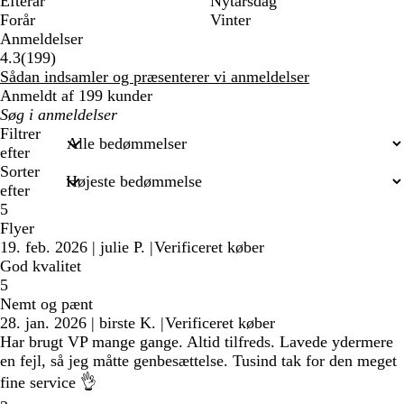
Efterår
Nytårsdag
Forår
Vinter
Anmeldelser
199
4.3
(
199
)
anmeldelser
Sådan indsamler og præsenterer vi anmeldelser
Anmeldt af 199 kunder
Min
søgetekst
Filtrer
efter
Sorter
efter
5
Flyer
19. feb. 2026
|
julie P.
|
Verificeret køber
God kvalitet
5
Nemt og pænt
28. jan. 2026
|
birste K.
|
Verificeret køber
Har brugt VP mange gange. Altid tilfreds. Lavede ydermere
en fejl, så jeg måtte genbesættelse. Tusind tak for den meget
fine service 👌