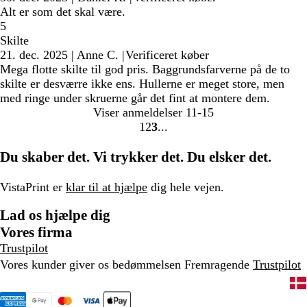
Alt er som det skal være.
5
Skilte
21. dec. 2025
|
Anne C.
|
Verificeret køber
Mega flotte skilte til god pris. Baggrundsfarverne på de to
skilte er desværre ikke ens. Hullerne er meget store, men
med ringe under skruerne går det fint at montere dem.
Viser anmeldelser
11-15
1
2
3
Gå
Gå
Gå
til
til
til
Du skaber det. Vi trykker det. Du elsker det.
side
side
side
VistaPrint er
klar til at hjælpe
dig hele vejen.
Lad os hjælpe dig
Vores firma
Trustpilot
Vores kunder giver os bedømmelsen Fremragende
Trustpilot