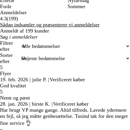
Efterår
Nytårsdag
Forår
Sommer
Anmeldelser
199
4.3
(
199
)
anmeldelser
Sådan indsamler og præsenterer vi anmeldelser
Anmeldt af 199 kunder
Min
søgetekst
Filtrer
efter
Sorter
efter
5
Flyer
19. feb. 2026
|
julie P.
|
Verificeret køber
God kvalitet
5
Nemt og pænt
28. jan. 2026
|
birste K.
|
Verificeret køber
Har brugt VP mange gange. Altid tilfreds. Lavede ydermere
en fejl, så jeg måtte genbesættelse. Tusind tak for den meget
fine service 👌