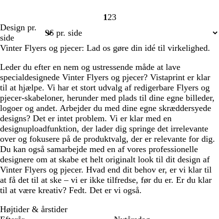
1
2
3
Side
Side
Side
Design pr.
1
2
3
side
Vinter Flyers og pjecer: Lad os gøre din idé til virkelighed.
Leder du efter en nem og ustressende måde at lave
specialdesignede Vinter Flyers og pjecer? Vistaprint er klar
til at hjælpe. Vi har et stort udvalg af redigerbare Flyers og
pjecer-skabeloner, herunder med plads til dine egne billeder,
logoer og andet. Arbejder du med dine egne skræddersyede
designs? Det er intet problem. Vi er klar med en
designuploadfunktion, der lader dig springe det irrelevante
over og fokusere på de produktvalg, der er relevante for dig.
Du kan også samarbejde med en af vores professionelle
designere om at skabe et helt originalt look til dit design af
Vinter Flyers og pjecer. Hvad end dit behov er, er vi klar til
at få det til at ske – vi er ikke tilfredse, før du er. Er du klar
til at være kreativ? Fedt. Det er vi også.
Højtider & årstider