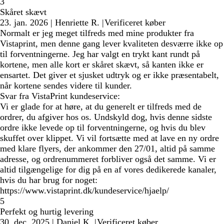
3
Skåret skævt
23. jan. 2026
|
Henriette R.
|
Verificeret køber
Normalt er jeg meget tilfreds med mine produkter fra
Vistaprint, men denne gang lever kvaliteten desværre ikke op
til forventningerne. Jeg har valgt en trykt kant rundt på
kortene, men alle kort er skåret skævt, så kanten ikke er
ensartet. Det giver et sjusket udtryk og er ikke præsentabelt,
når kortene sendes videre til kunder.
Svar fra VistaPrint kundeservice:
Vi er glade for at høre, at du generelt er tilfreds med de
ordrer, du afgiver hos os. Undskyld dog, hvis denne sidste
ordre ikke levede op til forventningerne, og hvis du blev
skuffet over klippet. Vi vil fortsætte med at lave en ny ordre
med klare flyers, der ankommer den 27/01, altid på samme
adresse, og ordrenummeret forbliver også det samme. Vi er
altid tilgængelige for dig på en af vores dedikerede kanaler,
hvis du har brug for noget:
https://www.vistaprint.dk/kundeservice/hjaelp/
5
Perfekt og hurtig levering
30. dec. 2025
|
Daniel K.
|
Verificeret køber