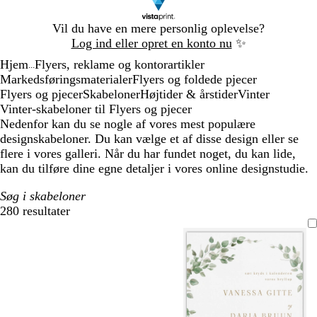
Slide
Vil du have en mere personlig oplevelse?
1
Log ind eller opret en konto nu
✨
af
Hjem
Flyers, reklame og kontorartikler
1
...
Markedsføringsmaterialer
Flyers og foldede pjecer
Flyers og pjecer
Skabeloner
Højtider & årstider
Vinter
Vinter-skabeloner til Flyers og pjecer
Nedenfor kan du se nogle af vores mest populære
designskabeloner. Du kan vælge et af disse design eller se
flere i vores galleri. Når du har fundet noget, du kan lide,
kan du tilføre dine egne detaljer i vores online designstudie.
Søg i skabeloner
280 resultater
Filtre