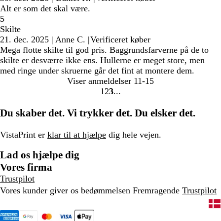
Alt er som det skal være.
5
Skilte
21. dec. 2025
|
Anne C.
|
Verificeret køber
Mega flotte skilte til god pris. Baggrundsfarverne på de to
skilte er desværre ikke ens. Hullerne er meget store, men
med ringe under skruerne går det fint at montere dem.
Viser anmeldelser
11-15
1
2
3
Gå
Gå
Gå
til
til
til
Du skaber det. Vi trykker det. Du elsker det.
side
side
side
VistaPrint er
klar til at hjælpe
dig hele vejen.
Lad os hjælpe dig
Vores firma
Trustpilot
Vores kunder giver os bedømmelsen Fremragende
Trustpilot