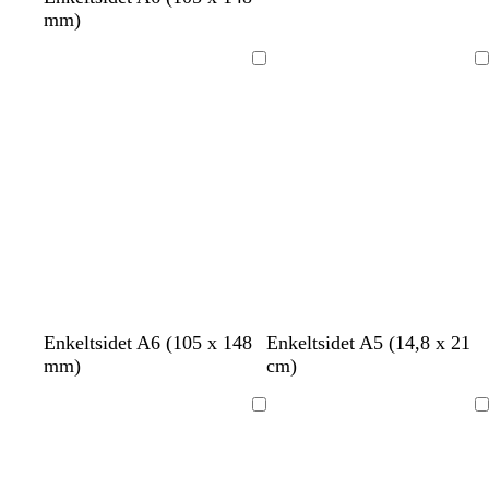
mm)
Indlæser
Indlæser
h
h
b
g
Enkeltsidet A6 (105 x 148
Enkeltsidet A5 (14,8 x 21
v
v
l
r
mm)
cm)
i
i
å
å
d
d
g
Indlæser
Indlæser
r
ø
n