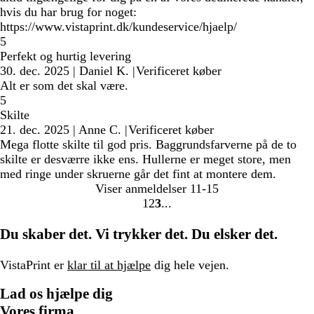
hvis du har brug for noget:
https://www.vistaprint.dk/kundeservice/hjaelp/
5
Perfekt og hurtig levering
30. dec. 2025
|
Daniel K.
|
Verificeret køber
Alt er som det skal være.
5
Skilte
21. dec. 2025
|
Anne C.
|
Verificeret køber
Mega flotte skilte til god pris. Baggrundsfarverne på de to
skilte er desværre ikke ens. Hullerne er meget store, men
med ringe under skruerne går det fint at montere dem.
Viser anmeldelser
11-15
1
2
3
Gå
Gå
Gå
til
til
til
Du skaber det. Vi trykker det. Du elsker det.
side
side
side
VistaPrint er
klar til at hjælpe
dig hele vejen.
Lad os hjælpe dig
Vores firma