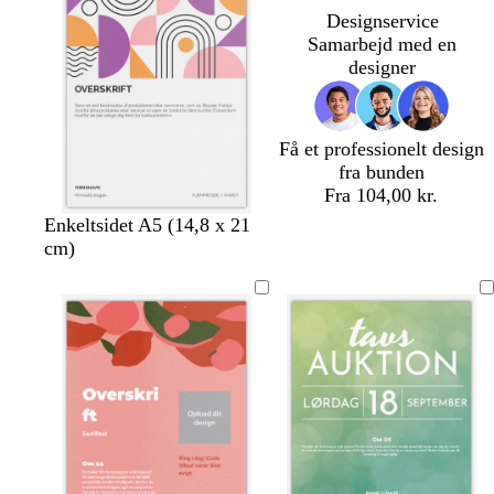
o
Designservice
t
Samarbejd med en
t
designer
a
Få et professionelt design
fra bunden
Fra 104,00 kr.
l
l
l
l
s
Enkeltsidet A5 (14,8 x 21
y
y
y
y
o
cm)
s
s
s
s
r
e
e
e
e
t
g
g
g
g
r
r
r
r
å
å
å
å