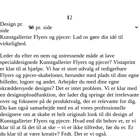
1
2
Side
Side
Design pr.
1
2
side
Kunstgallerier Flyers og pjecer: Lad os gøre din idé til
virkelighed.
Leder du efter en nem og ustressende måde at lave
specialdesignede Kunstgallerier Flyers og pjecer? Vistaprint
er klar til at hjælpe. Vi har et stort udvalg af redigerbare
Flyers og pjecer-skabeloner, herunder med plads til dine egne
billeder, logoer og andet. Arbejder du med dine egne
skræddersyede designs? Det er intet problem. Vi er klar med
en designuploadfunktion, der lader dig springe det irrelevante
over og fokusere på de produktvalg, der er relevante for dig.
Du kan også samarbejde med en af vores professionelle
designere om at skabe et helt originalt look til dit design af
Kunstgallerier Flyers og pjecer. Hvad end dit behov er, er vi
klar til at få det til at ske – vi er ikke tilfredse, før du er. Er
du klar til at være kreativ? Fedt. Det er vi også.