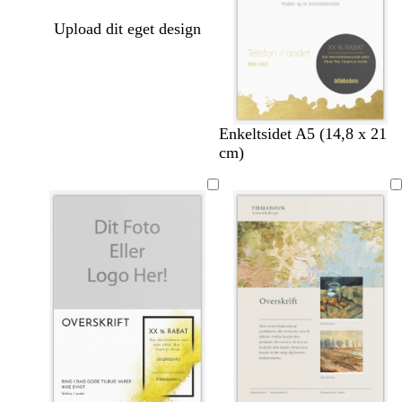
Upload dit eget design
h
m
m
v
Enkeltsidet A5 (14,8 x 21
v
ø
ø
i
cm)
i
r
r
n
d
k
k
r
e
e
ø
g
g
d
r
r
å
å