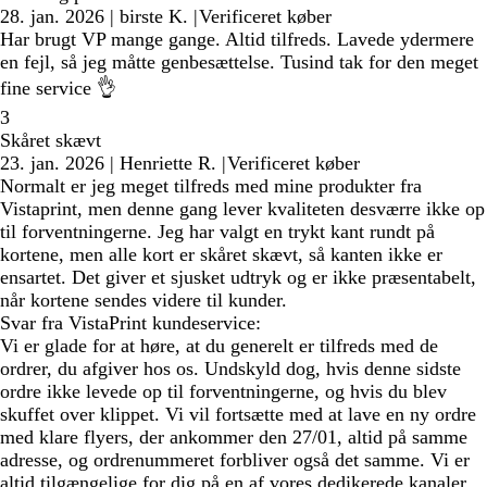
28. jan. 2026
|
birste K.
|
Verificeret køber
Har brugt VP mange gange. Altid tilfreds. Lavede ydermere
en fejl, så jeg måtte genbesættelse. Tusind tak for den meget
fine service 👌
3
Skåret skævt
23. jan. 2026
|
Henriette R.
|
Verificeret køber
Normalt er jeg meget tilfreds med mine produkter fra
Vistaprint, men denne gang lever kvaliteten desværre ikke op
til forventningerne. Jeg har valgt en trykt kant rundt på
kortene, men alle kort er skåret skævt, så kanten ikke er
ensartet. Det giver et sjusket udtryk og er ikke præsentabelt,
når kortene sendes videre til kunder.
Svar fra VistaPrint kundeservice:
Vi er glade for at høre, at du generelt er tilfreds med de
ordrer, du afgiver hos os. Undskyld dog, hvis denne sidste
ordre ikke levede op til forventningerne, og hvis du blev
skuffet over klippet. Vi vil fortsætte med at lave en ny ordre
med klare flyers, der ankommer den 27/01, altid på samme
adresse, og ordrenummeret forbliver også det samme. Vi er
altid tilgængelige for dig på en af vores dedikerede kanaler,