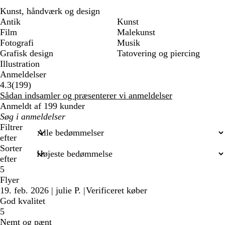
Kunst, håndværk og design
Antik
Kunst
Film
Malekunst
Fotografi
Musik
Grafisk design
Tatovering og piercing
Illustration
Anmeldelser
199
4.3
(
199
)
anmeldelser
Sådan indsamler og præsenterer vi anmeldelser
Anmeldt af 199 kunder
Min
søgetekst
Filtrer
efter
Sorter
efter
5
Flyer
19. feb. 2026
|
julie P.
|
Verificeret køber
God kvalitet
5
Nemt og pænt