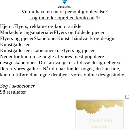
Slide
Vil du have en mere personlig oplevelse?
1
Log ind eller opret en konto nu
✨
af
Hjem
Flyers, reklame og kontorartikler
1
...
Markedsføringsmaterialer
Flyers og foldede pjecer
Flyers og pjecer
Skabeloner
Kunst, håndværk og design
Kunstgallerier
Kunstgallerier-skabeloner til Flyers og pjecer
Nedenfor kan du se nogle af vores mest populære
designskabeloner. Du kan vælge et af disse design eller se
flere i vores galleri. Når du har fundet noget, du kan lide,
kan du tilføre dine egne detaljer i vores online designstudie.
Søg i skabeloner
98 resultater
Filtre