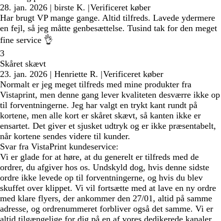
28. jan. 2026
|
birste K.
|
Verificeret køber
Har brugt VP mange gange. Altid tilfreds. Lavede ydermere
en fejl, så jeg måtte genbesættelse. Tusind tak for den meget
fine service 👌
3
Skåret skævt
23. jan. 2026
|
Henriette R.
|
Verificeret køber
Normalt er jeg meget tilfreds med mine produkter fra
Vistaprint, men denne gang lever kvaliteten desværre ikke op
til forventningerne. Jeg har valgt en trykt kant rundt på
kortene, men alle kort er skåret skævt, så kanten ikke er
ensartet. Det giver et sjusket udtryk og er ikke præsentabelt,
når kortene sendes videre til kunder.
Svar fra VistaPrint kundeservice:
Vi er glade for at høre, at du generelt er tilfreds med de
ordrer, du afgiver hos os. Undskyld dog, hvis denne sidste
ordre ikke levede op til forventningerne, og hvis du blev
skuffet over klippet. Vi vil fortsætte med at lave en ny ordre
med klare flyers, der ankommer den 27/01, altid på samme
adresse, og ordrenummeret forbliver også det samme. Vi er
altid tilgængelige for dig på en af vores dedikerede kanaler,