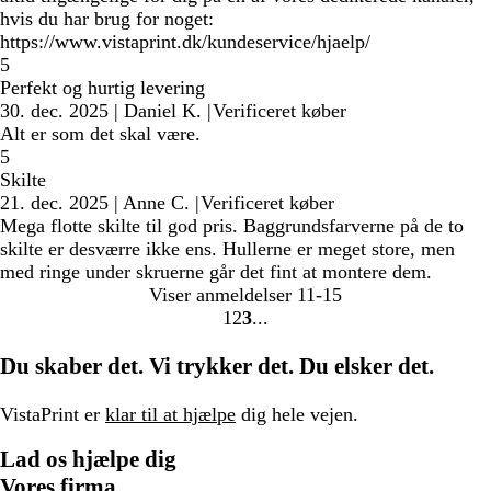
hvis du har brug for noget:
https://www.vistaprint.dk/kundeservice/hjaelp/
5
Perfekt og hurtig levering
30. dec. 2025
|
Daniel K.
|
Verificeret køber
Alt er som det skal være.
5
Skilte
21. dec. 2025
|
Anne C.
|
Verificeret køber
Mega flotte skilte til god pris. Baggrundsfarverne på de to
skilte er desværre ikke ens. Hullerne er meget store, men
med ringe under skruerne går det fint at montere dem.
Viser anmeldelser
11-15
1
2
3
gå
gå
gå
til
til
til
Du skaber det. Vi trykker det. Du elsker det.
side
side
side
1
2
3
VistaPrint er
klar til at hjælpe
dig hele vejen.
Lad os hjælpe dig
Vores firma