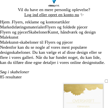
Slide
Vil du have en mere personlig oplevelse?
1
Log ind eller opret en konto nu
✨
af
Hjem
Flyers, reklame og kontorartikler
1
...
Markedsføringsmaterialer
Flyers og foldede pjecer
Flyers og pjecer
Skabeloner
Kunst, håndværk og design
Malekunst
Malekunst-skabeloner til Flyers og pjecer
Nedenfor kan du se nogle af vores mest populære
designskabeloner. Du kan vælge et af disse design eller se
flere i vores galleri. Når du har fundet noget, du kan lide,
kan du tilføre dine egne detaljer i vores online designstudie.
Søg i skabeloner
85 resultater
Filtre