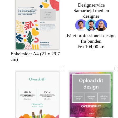
å
l
n
Designservice
å
Samarbejd med en
designer
Få et professionelt design
fra bunden
Fra 104,00 kr.
l
h
m
b
Enkeltsidet A4 (21 x 29,7
y
v
ø
l
cm)
s
i
r
å
e
d
k
g
g
e
r
r
b
ø
å
l
n
å