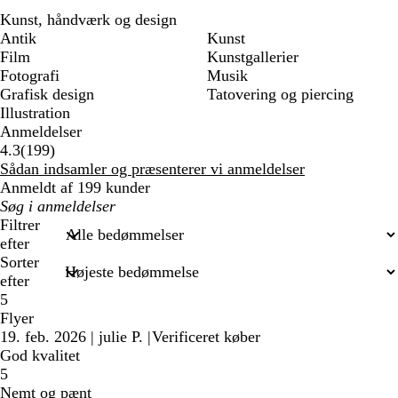
Kunst, håndværk og design
Antik
Kunst
Film
Kunstgallerier
Fotografi
Musik
Grafisk design
Tatovering og piercing
Illustration
Anmeldelser
199
4.3
(
199
)
anmeldelser
Sådan indsamler og præsenterer vi anmeldelser
Anmeldt af 199 kunder
Min
søgetekst
Filtrer
efter
Sorter
efter
5
Flyer
19. feb. 2026
|
julie P.
|
Verificeret køber
God kvalitet
5
Nemt og pænt