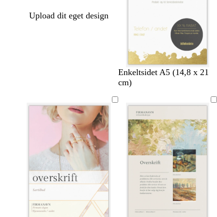
Upload dit eget design
h
m
m
v
Enkeltsidet A5 (14,8 x 21
v
ø
ø
i
cm)
i
r
r
n
d
k
k
r
e
e
ø
g
g
d
r
r
å
å