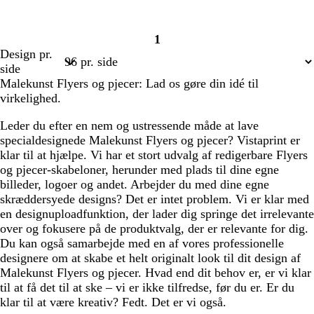
1
Side
Design pr.
1
side
Malekunst Flyers og pjecer: Lad os gøre din idé til
virkelighed.
Leder du efter en nem og ustressende måde at lave
specialdesignede Malekunst Flyers og pjecer? Vistaprint er
klar til at hjælpe. Vi har et stort udvalg af redigerbare Flyers
og pjecer-skabeloner, herunder med plads til dine egne
billeder, logoer og andet. Arbejder du med dine egne
skræddersyede designs? Det er intet problem. Vi er klar med
en designuploadfunktion, der lader dig springe det irrelevante
over og fokusere på de produktvalg, der er relevante for dig.
Du kan også samarbejde med en af vores professionelle
designere om at skabe et helt originalt look til dit design af
Malekunst Flyers og pjecer. Hvad end dit behov er, er vi klar
til at få det til at ske – vi er ikke tilfredse, før du er. Er du
klar til at være kreativ? Fedt. Det er vi også.