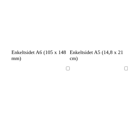
h
h
b
g
Enkeltsidet A6 (105 x 148
Enkeltsidet A5 (14,8 x 21
v
v
l
r
mm)
cm)
i
i
å
å
d
d
g
Indlæser
Indlæser
r
ø
n