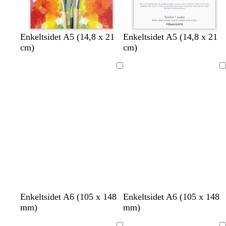
h
s
h
h
h
h
Enkeltsidet A5 (14,8 x 21
Enkeltsidet A5 (14,8 x 21
v
o
v
v
v
v
cm)
cm)
i
r
i
i
i
i
d
t
d
d
d
d
Indlæser
Indlæser
b
l
s
l
b
Enkeltsidet A6 (105 x 148
Enkeltsidet A6 (105 x 148
l
a
y
y
e
mm)
mm)
å
k
r
s
i