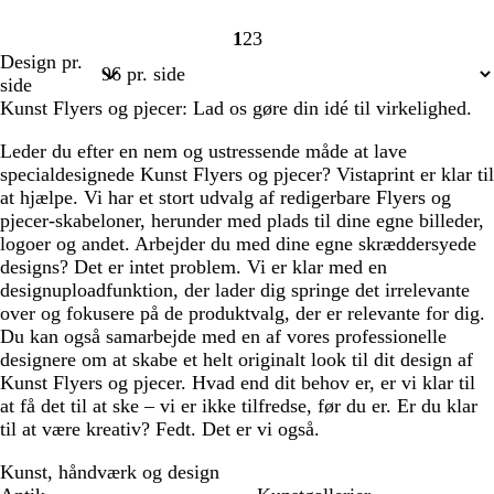
1
2
3
Side
Side
Side
Design pr.
1
2
3
side
Kunst Flyers og pjecer: Lad os gøre din idé til virkelighed.
Leder du efter en nem og ustressende måde at lave
specialdesignede Kunst Flyers og pjecer? Vistaprint er klar til
at hjælpe. Vi har et stort udvalg af redigerbare Flyers og
pjecer-skabeloner, herunder med plads til dine egne billeder,
logoer og andet. Arbejder du med dine egne skræddersyede
designs? Det er intet problem. Vi er klar med en
designuploadfunktion, der lader dig springe det irrelevante
over og fokusere på de produktvalg, der er relevante for dig.
Du kan også samarbejde med en af vores professionelle
designere om at skabe et helt originalt look til dit design af
Kunst Flyers og pjecer. Hvad end dit behov er, er vi klar til
at få det til at ske – vi er ikke tilfredse, før du er. Er du klar
til at være kreativ? Fedt. Det er vi også.
Kunst, håndværk og design