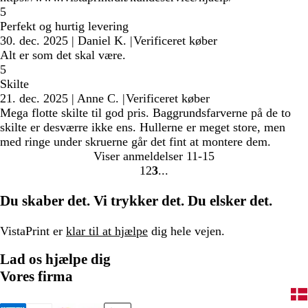
5
Perfekt og hurtig levering
30. dec. 2025
|
Daniel K.
|
Verificeret køber
Alt er som det skal være.
5
Skilte
21. dec. 2025
|
Anne C.
|
Verificeret køber
Mega flotte skilte til god pris. Baggrundsfarverne på de to
skilte er desværre ikke ens. Hullerne er meget store, men
med ringe under skruerne går det fint at montere dem.
Viser anmeldelser
11-15
1
2
3
Gå
Gå
Gå
til
til
til
Du skaber det. Vi trykker det. Du elsker det.
side
side
side
VistaPrint er
klar til at hjælpe
dig hele vejen.
Lad os hjælpe dig
Vores firma