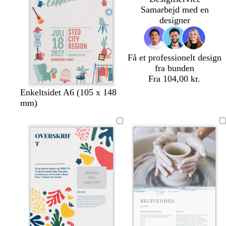
å
Samarbejd med en
designer
Få et professionelt design
fra bunden
Fra 104,00 kr.
l
m
m
s
l
Enkeltsidet A6 (105 x 148
y
ø
ø
ø
a
mm)
s
r
r
g
k
e
k
k
r
s
g
e
e
ø
r
g
b
n
å
r
l
å
å