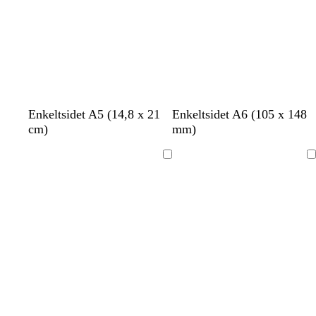
m
m
m
Enkeltsidet A5 (14,8 x 21
Enkeltsidet A6 (105 x 148
ø
ø
ø
cm)
mm)
r
r
r
k
k
k
Indlæser
Indlæser
e
e
e
g
g
g
r
r
r
å
å
å