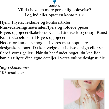
Slide
Vil du have en mere personlig oplevelse?
1
Log ind eller opret en konto nu
✨
af
Hjem
Flyers, reklame og kontorartikler
1
...
Markedsføringsmaterialer
Flyers og foldede pjecer
Flyers og pjecer
Skabeloner
Kunst, håndværk og design
Kunst
Kunst-skabeloner til Flyers og pjecer
Nedenfor kan du se nogle af vores mest populære
designskabeloner. Du kan vælge et af disse design eller se
flere i vores galleri. Når du har fundet noget, du kan lide,
kan du tilføre dine egne detaljer i vores online designstudie.
Søg i skabeloner
195 resultater
Filtre