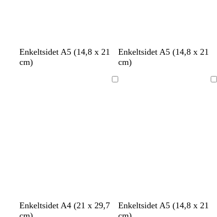
m
m
l
b
l
b
g
Enkeltsidet A5 (14,8 x 21
Enkeltsidet A5 (14,8 x 21
ø
ø
a
r
a
l
u
cm)
cm)
r
r
k
u
k
å
l
k
k
s
n
s
d
Indlæser
Indlæser
e
e
l
b
i
l
l
å
l
a
s
s
t
o
b
h
h
h
l
Enkeltsidet A4 (21 x 29,7
Enkeltsidet A5 (14,8 x 21
ø
t
e
l
l
v
v
v
y
cm)
cm)