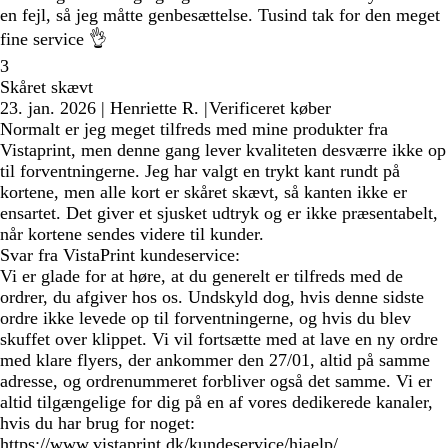
en fejl, så jeg måtte genbesættelse. Tusind tak for den meget
fine service 👌
3
Skåret skævt
23. jan. 2026
|
Henriette R.
|
Verificeret køber
Normalt er jeg meget tilfreds med mine produkter fra
Vistaprint, men denne gang lever kvaliteten desværre ikke op
til forventningerne. Jeg har valgt en trykt kant rundt på
kortene, men alle kort er skåret skævt, så kanten ikke er
ensartet. Det giver et sjusket udtryk og er ikke præsentabelt,
når kortene sendes videre til kunder.
Svar fra VistaPrint kundeservice:
Vi er glade for at høre, at du generelt er tilfreds med de
ordrer, du afgiver hos os. Undskyld dog, hvis denne sidste
ordre ikke levede op til forventningerne, og hvis du blev
skuffet over klippet. Vi vil fortsætte med at lave en ny ordre
med klare flyers, der ankommer den 27/01, altid på samme
adresse, og ordrenummeret forbliver også det samme. Vi er
altid tilgængelige for dig på en af vores dedikerede kanaler,
hvis du har brug for noget:
https://www.vistaprint.dk/kundeservice/hjaelp/