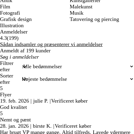
Antik
Kunstgallerier
Film
Malekunst
Fotografi
Musik
Grafisk design
Tatovering og piercing
Illustration
Anmeldelser
199
4.3
(
199
)
anmeldelser
Sådan indsamler og præsenterer vi anmeldelser
Anmeldt af 199 kunder
Min
søgetekst
Filtrer
efter
Sorter
efter
5
Flyer
19. feb. 2026
|
julie P.
|
Verificeret køber
God kvalitet
5
Nemt og pænt
28. jan. 2026
|
birste K.
|
Verificeret køber
Har brugt VP mange gange. Altid tilfreds. Lavede ydermere