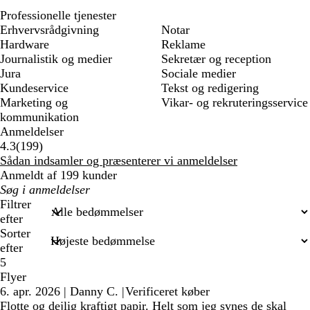
Professionelle tjenester
Erhvervsrådgivning
Notar
Hardware
Reklame
Journalistik og medier
Sekretær og reception
Jura
Sociale medier
Kundeservice
Tekst og redigering
Marketing og
Vikar- og rekruteringsservice
kommunikation
Anmeldelser
199
4.3
(
199
)
anmeldelser
Sådan indsamler og præsenterer vi anmeldelser
Anmeldt af 199 kunder
Min
søgetekst
Filtrer
efter
Sorter
efter
5
Flyer
6. apr. 2026
|
Danny C.
|
Verificeret køber
Flotte og dejlig kraftigt papir. Helt som jeg synes de skal