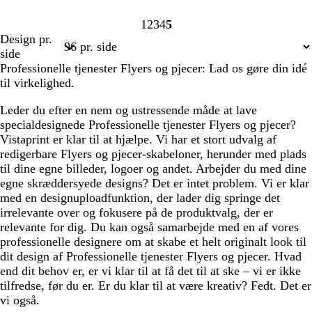
1
2
3
4
5
Side
Side
Side
Side
Side
Design pr.
1
2
3
4
5
side
Professionelle tjenester Flyers og pjecer: Lad os gøre din idé
til virkelighed.
Leder du efter en nem og ustressende måde at lave
specialdesignede Professionelle tjenester Flyers og pjecer?
Vistaprint er klar til at hjælpe. Vi har et stort udvalg af
redigerbare Flyers og pjecer-skabeloner, herunder med plads
til dine egne billeder, logoer og andet. Arbejder du med dine
egne skræddersyede designs? Det er intet problem. Vi er klar
med en designuploadfunktion, der lader dig springe det
irrelevante over og fokusere på de produktvalg, der er
relevante for dig. Du kan også samarbejde med en af vores
professionelle designere om at skabe et helt originalt look til
dit design af Professionelle tjenester Flyers og pjecer. Hvad
end dit behov er, er vi klar til at få det til at ske – vi er ikke
tilfredse, før du er. Er du klar til at være kreativ? Fedt. Det er
vi også.