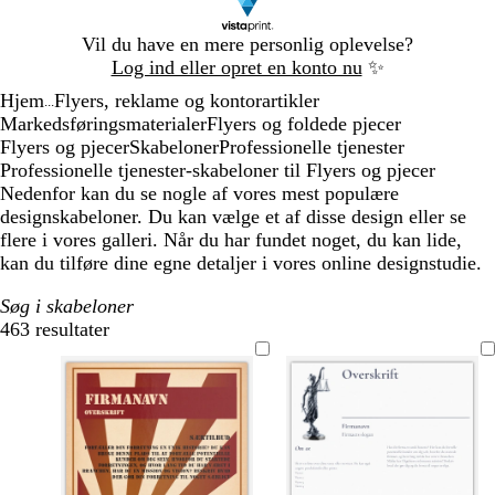
Slide
Vil du have en mere personlig oplevelse?
1
Log ind eller opret en konto nu
✨
af
Hjem
Flyers, reklame og kontorartikler
1
...
Markedsføringsmaterialer
Flyers og foldede pjecer
Flyers og pjecer
Skabeloner
Professionelle tjenester
Professionelle tjenester-skabeloner til Flyers og pjecer
Nedenfor kan du se nogle af vores mest populære
designskabeloner. Du kan vælge et af disse design eller se
flere i vores galleri. Når du har fundet noget, du kan lide,
kan du tilføre dine egne detaljer i vores online designstudie.
Søg i skabeloner
463 resultater
Filtre