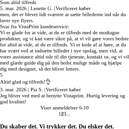
Som altid tilfreds
5. mar. 2026
|
Lenette G.
|
Verificeret køber
men, det er blevet lidt sværere at sætte billederne ind når du
laver nye flyers.
Svar fra VistaPrint kundeservice:
Vi er glade for at vide, at du er tilfreds med de modtagne
produkter, og vi kan være sikre på, at vi vil gøre vores bedste
for altid at vide, at du er tilfreds. Vi er kede af at høre, at du
har svært ved at indsætte billeder i nye opslag, men vid, at
vores assistance altid står til din tjeneste, kontakt os, og vi vil
med glæde guide dig på den bedst mulige måde og hjælpe
dig med designet, så det bliver lettere.
5
Altid glad og tilfreds!👌
3. mar. 2026
|
Pia S.
|
Verificeret køber
Jeg bliver ved med at benytte Vistaprint. Hurtig levering og
god kvalitet!
Viser anmeldelser
6-10
1
2
3
Gå
Gå
Gå
til
til
til
Du skaber det. Vi trykker det. Du elsker det.
side
side
side