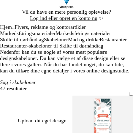
Slide
Vil du have en mere personlig oplevelse?
1
Log ind eller opret en konto nu
✨
af
Hjem
Flyers, reklame og kontorartikler
1
...
Markedsføringsmaterialer
Markedsføringsmaterialer
Skilte til dørhåndtag
Skabeloner
Mad og drikke
Restauranter
Restauranter-skabeloner til Skilte til dørhåndtag
Nedenfor kan du se nogle af vores mest populære
designskabeloner. Du kan vælge et af disse design eller se
flere i vores galleri. Når du har fundet noget, du kan lide,
kan du tilføre dine egne detaljer i vores online designstudie.
Søg i skabeloner
47 resultater
Filtre
Upload dit eget design