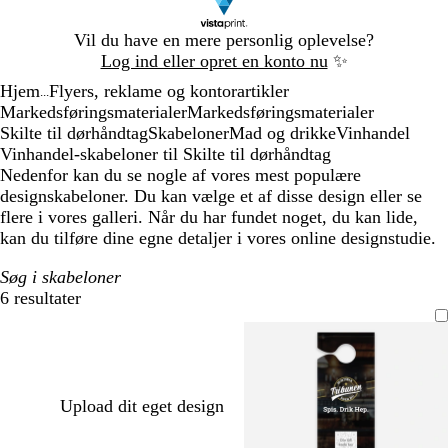
Slide
Vil du have en mere personlig oplevelse?
1
Log ind eller opret en konto nu
✨
af
Hjem
Flyers, reklame og kontorartikler
1
...
Markedsføringsmaterialer
Markedsføringsmaterialer
Skilte til dørhåndtag
Skabeloner
Mad og drikke
Vinhandel
Vinhandel-skabeloner til Skilte til dørhåndtag
Nedenfor kan du se nogle af vores mest populære
designskabeloner. Du kan vælge et af disse design eller se
flere i vores galleri. Når du har fundet noget, du kan lide,
kan du tilføre dine egne detaljer i vores online designstudie.
Søg i skabeloner
6 resultater
Filtre
Upload dit eget design