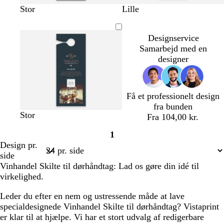
m
r
r
m
s
Stor
Lille
ø
ø
ø
ø
o
r
d
d
r
r
Designservice
k
b
b
k
t
Samarbejd med en
e
r
r
e
designer
g
u
u
b
r
n
n
l
å
å
Få et professionelt design
fra bunden
m
m
m
s
l
l
h
Stor
Fra 104,00 kr.
ø
ø
ø
o
y
y
v
1
r
r
r
r
s
s
i
Side
Design pr.
k
k
k
t
l
e
d
1
side
e
e
e
y
b
Vinhandel Skilte til dørhåndtag: Lad os gøre din idé til
g
b
l
s
l
virkelighed.
r
l
i
e
å
å
å
l
r
Leder du efter en nem og ustressende måde at lave
l
ø
specialdesignede Vinhandel Skilte til dørhåndtag? Vistaprint
a
d
er klar til at hjælpe. Vi har et stort udvalg af redigerbare