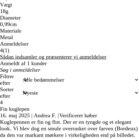
Vægt
18g
Diameter
0,99cm
Materiale
Metal
Anmeldelser
1
4
(
1
)
anmeldelser
Sådan indsamler og præsenterer vi anmeldelser
Anmeldt af 1 kunder
Min
søgetekst
Filtrer
efter
Sorter
efter
4
Fin kuglepen
16. maj 2025
|
Andrea F.
|
Verificeret køber
Kuglepennen er fin og flot. Der er en tyngde og et elegant
look. Vi blev dog en smule overrasket over farven (Bordeux)
da den var markant mørkere i virkeligheden end på billedet.