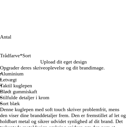
Antal
Trådfarve
*
Sort
H
R
L
M
V
B
M
S
Upload dit eget design
v
ø
y
ø
a
l
ø
o
Opgrader deres skriveoplevelse og dit brandimage.
i
d
s
r
r
å
r
r
Aluminium
d
e
k
m
k
t
Letvægt
g
l
g
e
Taktil kuglepen
r
i
r
g
Blødt gummiskaft
å
l
å
r
Stilfulde detaljer i krom
l
ø
Sort blæk
a
n
Denne kuglepen med soft touch skriver problemfrit, mens
den viser dine branddetaljer frem. Den er fremstillet af let og
holdbart metal og sikrer udvidet synlighed af dit brand. Det