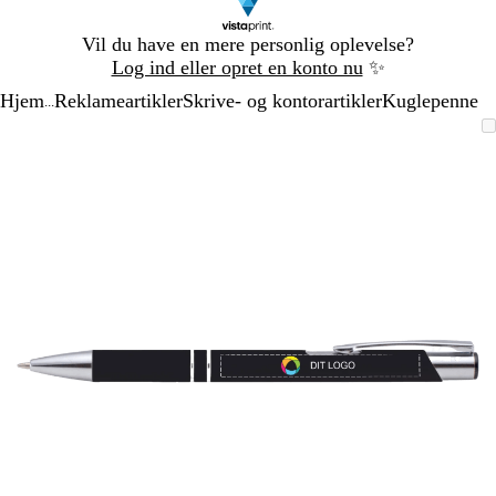
Slide
Vil du have en mere personlig oplevelse?
1
Log ind eller opret en konto nu
✨
af
Hjem
Reklameartikler
Skrive- og kontorartikler
Kuglepenne
1
...
Slide
Zoombart
Zoomet
Brug
Klik
1
billede
til
tasterne
for
af
minimum
plus
at
1
og
udvide
minus
til
at
zoome
og
piletasterne
til
at
panorere