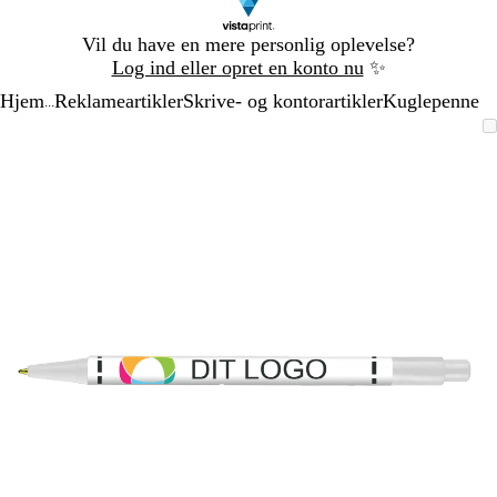
Slide
Vil du have en mere personlig oplevelse?
1
Log ind eller opret en konto nu
✨
af
Hjem
Reklameartikler
Skrive- og kontorartikler
Kuglepenne
1
...
Slide
Zoombart
Zoomet
Brug
Klik
1
billede
til
tasterne
for
af
minimum
plus
at
1
og
udvide
minus
til
at
zoome
og
piletasterne
til
at
panorere