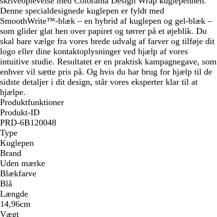
skriveoplevelse med Colorama Design Wrap kuglepennen.
e
x
l
Denne specialdesignede kuglepen er fyldt med
r
å
SmoothWrite™-blæk – en hybrid af kuglepen og gel-blæk –
ø
som glider glat hen over papiret og tørrer på et øjeblik. Du
d
skal bare vælge fra vores brede udvalg af farver og tilføje dit
logo eller dine kontaktoplysninger ved hjælp af vores
intuitive studie. Resultatet er en praktisk kampagnegave, som
enhver vil sætte pris på. Og hvis du har brug for hjælp til de
sidste detaljer i dit design, står vores eksperter klar til at
hjælpe.
Produktfunktioner
Produkt-ID
PRD-6B120048
Type
Kuglepen
Brand
Uden mærke
Blækfarve
Blå
Længde
14,96cm
Vægt