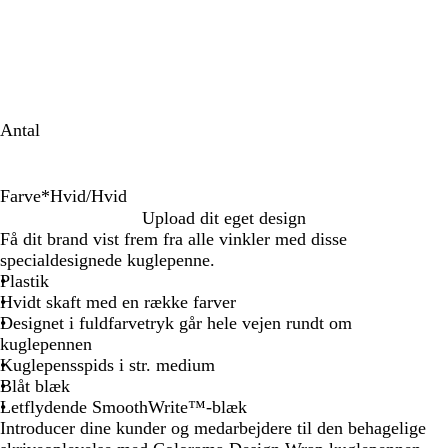
Antal
Farve
*
Hvid/Hvid
H
H
H
H
H
H
H
H
H
H
H
H
H
Upload dit eget design
v
v
v
v
v
v
v
v
v
v
v
v
v
Få dit brand vist frem fra alle vinkler med disse
i
i
i
i
i
i
i
i
i
i
i
i
i
specialdesignede kuglepenne.
d
d
d
d
d
d
d
d
d
d
d
d
d
Plastik
/
/
/
/
/
/
/
/
/
/
/
/
/
Hvidt skaft med en række farver
n
g
o
k
b
r
b
l
m
t
g
b
H
Designet i fuldfarvetryk går hele vejen rundt om
e
u
r
o
r
ø
o
i
a
u
r
l
v
kuglepennen
o
l
a
l
u
d
r
l
r
r
ø
å
i
Kuglepensspids i str. medium
n
n
d
n
d
l
i
k
n
d
Blåt blæk
l
g
g
e
a
n
i
Letflydende SmoothWrite™-blæk
y
e
r
a
e
s
Introducer dine kunder og medarbejdere til den behagelige
s
å
u
b