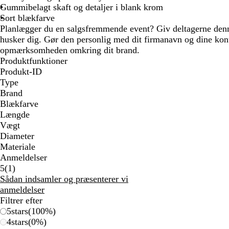
Gummibelagt skaft og detaljer i blank krom
Sort blækfarve
Planlægger du en salgsfremmende event? Giv deltagerne denn
husker dig. Gør den personlig med dit firmanavn og dine kont
opmærksomheden omkring dit brand.
Produktfunktioner
Produkt-ID
Type
Brand
Blækfarve
Længde
Vægt
Diameter
Materiale
Anmeldelser
1
5
(
1
)
anmeldelser
Sådan indsamler og præsenterer vi
anmeldelser
Filtrer efter
5
stars
(
100
%)
4
stars
(
0
%)