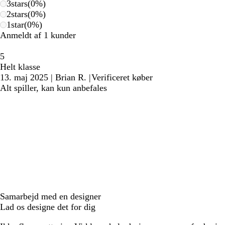
3
stars
(
0
%)
2
stars
(
0
%)
1
star
(
0
%)
Anmeldt af 1 kunder
5
Helt klasse
13. maj 2025
|
Brian R.
|
Verificeret køber
Alt spiller, kan kun anbefales
Samarbejd med en designer
Lad os designe det for dig