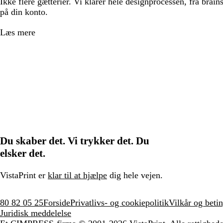
Ikke flere gætterier. Vi klarer hele designprocessen, fra brains
på din konto.
Læs mere
Du skaber det. Vi trykker det. Du
elsker det.
VistaPrint er
klar til at hjælpe
dig hele vejen.
80 82 05 25
Forside
Privatlivs- og cookiepolitik
Vilkår og betin
Juridisk meddelelse