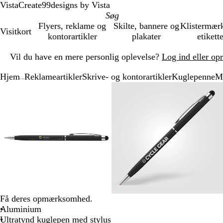
VistaCreate
99designs by Vista
Flyers, reklame og
Skilte, bannere og
Klistermær
Visitkort
kontorartikler
plakater
etikett
Slide
Vil du have en mere personlig oplevelse?
Log ind eller op
1
af
Hjem
Reklameartikler
Skrive- og kontorartikler
Kuglepenne
Mi
1
...
Slide
Zoombart
Zoomet
Brug
Klik
Zoombart
Zoomet
Brug
Klik
1
billede
til
tasterne
for
billede
til
tasterne
for
af
minimum
plus
at
minimum
plus
at
3
og
udvide
og
udvide
minus
minus
til
til
at
at
zoome
zoome
og
og
piletasterne
piletasterne
til
til
Få deres opmærksomhed.
at
at
Aluminium
panorere
panorere
Ultratynd kuglepen med stylus