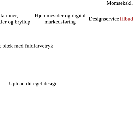
Moms
inkl.
ekskl.
itationer,
Hjemmesider og digital
Designservice
Tilbud
kler og bryllup
markedsføring
t blæk med fuldfarvetryk
Upload dit eget design