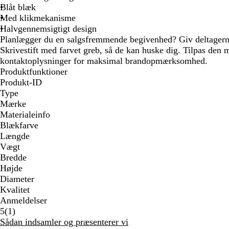
Blåt blæk
Med klikmekanisme
Halvgennemsigtigt design
Planlægger du en salgsfremmende begivenhed? Giv deltagern
Skrivestift med farvet greb, så de kan huske dig. Tilpas den
kontaktoplysninger for maksimal brandopmærksomhed.
Produktfunktioner
Produkt-ID
Type
Mærke
Materialeinfo
Blækfarve
Længde
Vægt
Bredde
Højde
Diameter
Kvalitet
Anmeldelser
1
5
(
1
)
anmeldelser
Sådan indsamler og præsenterer vi