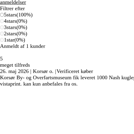
anmeldelser
Filtrer efter
5
stars
(
100
%)
4
stars
(
0
%)
3
stars
(
0
%)
2
stars
(
0
%)
1
star
(
0
%)
Anmeldt af 1 kunder
5
meget tilfreds
26. maj 2026
|
Korsør o.
|
Verificeret køber
Korsør By- og Overfartsmuseum fik leveret 1000 Nash kuglepi
vistaprint. kan kun anbefales fra os.