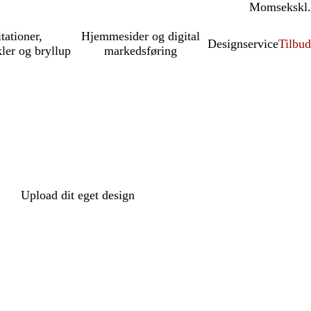
Moms
inkl.
ekskl.
itationer,
Hjemmesider og digital
Designservice
Tilbud
kler og bryllup
markedsføring
Upload dit eget design