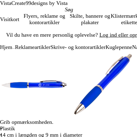
VistaCreate
99designs by Vista
Flyers, reklame og
Skilte, bannere og
Klistermær
Visitkort
kontorartikler
plakater
etikett
Slide
Vil du have en mere personlig oplevelse?
Log ind eller op
1
af
Hjem
Reklameartikler
Skrive- og kontorartikler
Kuglepenne
Na
1
...
Slide
Zoombart
Zoomet
Brug
Klik
Zoombart
Zoomet
Brug
Klik
1
billede
til
tasterne
for
billede
til
tasterne
for
af
minimum
plus
at
minimum
plus
at
3
og
udvide
og
udvide
minus
minus
til
til
at
at
zoome
zoome
og
og
piletasterne
piletasterne
til
til
Grib opmærksomheden.
at
at
Plastik
panorere
panorere
14 cm i længden og 9 mm i diameter