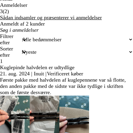
Anmeldelser
2
3
(
2
)
anmeldelser
Sådan indsamler og præsenterer vi anmeldelser
Anmeldt af 2 kunder
Min
søgetekst
Filtrer
efter
Sorter
efter
1
Kuglepinde halvdelen er udtydlige
21. aug. 2024
|
Inuit
|
Verificeret køber
Første pakke med halvdelen af kuglepennene var så flotte,
den anden pakke med de sidste var ikke tydlige i skriften
som de første desværre.