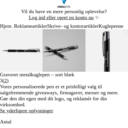
Slide
Vil du have en mere personlig oplevelse?
1
Log ind eller opret en konto nu
✨
af
Hjem
Reklameartikler
Skrive- og kontorartikler
Kuglepenne
1
...
Slide
Zoombart
Zoomet
Brug
Klik
Zoombart
Zoomet
Brug
Klik
Zoombart
Zoomet
Brug
Klik
1
billede
til
tasterne
for
billede
til
tasterne
for
billede
til
tasterne
for
af
minimum
plus
at
minimum
plus
at
minimum
plus
at
3
og
udvide
og
udvide
og
udvide
minus
minus
minus
til
til
til
at
at
at
zoome
zoome
zoome
Graveret metalkuglepen – sort blæk
og
og
og
Læs
3
(
2
)
piletasterne
piletasterne
piletastern
2
Vores personaliserede pen er et prisbilligt valg til
til
til
til
anmeldelser
salgsfremmende giveaways, firmagaver, messer og mere.
at
at
at
Gør den din egen med dit logo, og reklamér for din
panorere
panorere
panorere
virksomhed.
Se yderligere oplysninger
Antal