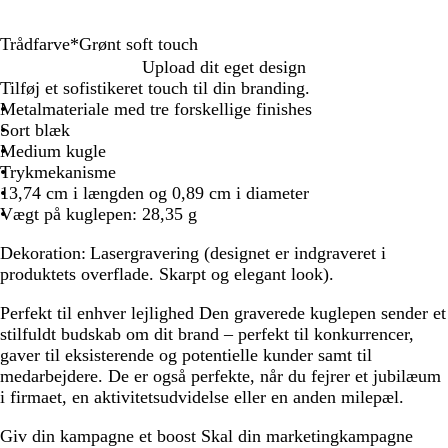
Trådfarve
*
Grønt soft touch
S
G
M
S
R
B
G
B
M
Upload dit eget design
o
r
u
o
ø
o
u
o
a
Tilføj et sofistikeret touch til din branding.
r
ø
l
r
d
r
n
r
r
Metalmateriale med tre forskellige finishes
t
n
d
t
s
d
m
d
i
Sort blæk
m
t
v
s
o
e
e
e
n
Medium kugle
e
s
a
o
f
a
t
a
e
Trykmekanisme
t
o
r
f
t
u
a
u
b
13,74 cm i længden og 0,89 cm i diameter
a
f
p
t
t
x
l
x
l
Vægt på kuglepen: 28,35 g
l
t
e
t
o
m
m
m
å
Dekoration:
Lasergravering (designet er indgraveret i
l
t
g
o
u
a
a
e
s
produktets overflade. Skarpt og elegant look).
i
o
r
u
c
t
t
t
o
s
u
å
c
h
a
f
Perfekt til enhver lejlighed
Den graverede kuglepen sender et
k
c
s
h
l
t
stilfuldt budskab om dit brand – perfekt til konkurrencer,
h
o
l
t
gaver til eksisterende og potentielle kunder samt til
f
i
o
medarbejdere. De er også perfekte, når du fejrer et jubilæum
t
s
u
i firmaet, en aktivitetsudvidelse eller en anden milepæl.
t
k
c
o
h
Giv din kampagne et boost
Skal din marketingkampagne
u