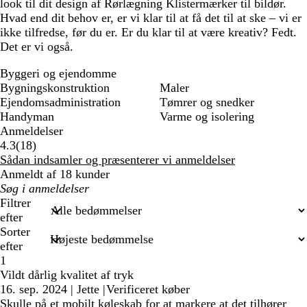
look til dit design af Rørlægning Klistermærker til bildør.
Hvad end dit behov er, er vi klar til at få det til at ske – vi er
ikke tilfredse, før du er. Er du klar til at være kreativ? Fedt.
Det er vi også.
Byggeri og ejendomme
Bygningskonstruktion
Maler
Ejendomsadministration
Tømrer og snedker
Handyman
Varme og isolering
Anmeldelser
18
4.3
(
18
)
anmeldelser
Sådan indsamler og præsenterer vi anmeldelser
Anmeldt af 18 kunder
Min
søgetekst
Filtrer
efter
Sorter
efter
1
Vildt dårlig kvalitet af tryk
16. sep. 2024
|
Jette
|
Verificeret køber
Skulle på et mobilt køleskab for at markere at det tilhører