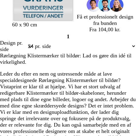
n
n
Få et professionelt design
fra bunden
b
m
s
h
m
s
60 x 90 cm
Fra 104,00 kr.
l
ø
k
v
ø
o
1
å
r
o
i
r
r
Side
Design pr.
g
k
v
d
k
t
1
side
r
e
g
e
Rørlægning Klistermærker til bildør: Lad os gøre din idé til
ø
g
r
b
virkelighed.
n
r
ø
l
å
n
å
Leder du efter en nem og ustressende måde at lave
specialdesignede Rørlægning Klistermærker til bildør?
Vistaprint er klar til at hjælpe. Vi har et stort udvalg af
redigerbare Klistermærker til bildør-skabeloner, herunder
med plads til dine egne billeder, logoer og andet. Arbejder du
med dine egne skræddersyede designs? Det er intet problem.
Vi er klar med en designuploadfunktion, der lader dig
springe det irrelevante over og fokusere på de produktvalg,
der er relevante for dig. Du kan også samarbejde med en af
vores professionelle designere om at skabe et helt originalt