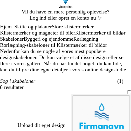
Slide
Vil du have en mere personlig oplevelse?
1
Log ind eller opret en konto nu
✨
af
Hjem
Skilte og plakater
Store klistermærker
1
...
Klistermærker og magneter til biler
Klistermærker til bildør
Skabeloner
Byggeri og ejendomme
Rørlægning
Rørlægning-skabeloner til Klistermærker til bildør
Nedenfor kan du se nogle af vores mest populære
designskabeloner. Du kan vælge et af disse design eller se
flere i vores galleri. Når du har fundet noget, du kan lide,
kan du tilføre dine egne detaljer i vores online designstudie.
Søg i skabeloner
(1)
8 resultater
Filtre
Upload dit eget design