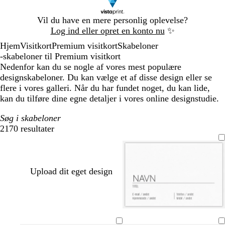
Slide
Vil du have en mere personlig oplevelse?
1
Log ind eller opret en konto nu
✨
af
Hjem
Visitkort
Premium visitkort
Skabeloner
1
-skabeloner til Premium visitkort
Nedenfor kan du se nogle af vores mest populære
designskabeloner. Du kan vælge et af disse design eller se
flere i vores galleri. Når du har fundet noget, du kan lide,
kan du tilføre dine egne detaljer i vores online designstudie.
Søg i skabeloner
2170 resultater
Filtre
Upload dit eget design
h
g
l
s
m
v
u
y
t
ø