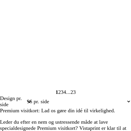
1
2
3
4
23
Side
Side
Side
Side
Side
Design pr.
1
2
3
4
23
side
Premium visitkort: Lad os gøre din idé til virkelighed.
Leder du efter en nem og ustressende måde at lave
specialdesignede Premium visitkort? Vistaprint er klar til at