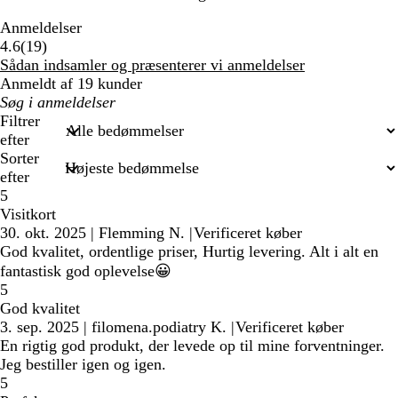
Anmeldelser
19
4.6
(
19
)
anmeldelser
Sådan indsamler og præsenterer vi anmeldelser
Anmeldt af 19 kunder
Min
søgetekst
Filtrer
efter
Sorter
efter
5
Visitkort
30. okt. 2025
|
Flemming N.
|
Verificeret køber
God kvalitet, ordentlige priser, Hurtig levering. Alt i alt en
fantastisk god oplevelse😀
5
God kvalitet
3. sep. 2025
|
filomena.podiatry K.
|
Verificeret køber
En rigtig god produkt, der levede op til mine forventninger.
Jeg bestiller igen og igen.
5