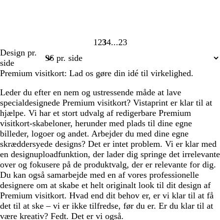
1
2
3
4
23
Side
Side
Side
Side
Side
Design pr.
1
2
3
4
23
side
Premium visitkort: Lad os gøre din idé til virkelighed.
Leder du efter en nem og ustressende måde at lave
specialdesignede Premium visitkort? Vistaprint er klar til at
hjælpe. Vi har et stort udvalg af redigerbare Premium
visitkort-skabeloner, herunder med plads til dine egne
billeder, logoer og andet. Arbejder du med dine egne
skræddersyede designs? Det er intet problem. Vi er klar med
en designuploadfunktion, der lader dig springe det irrelevante
over og fokusere på de produktvalg, der er relevante for dig.
Du kan også samarbejde med en af vores professionelle
designere om at skabe et helt originalt look til dit design af
Premium visitkort. Hvad end dit behov er, er vi klar til at få
det til at ske – vi er ikke tilfredse, før du er. Er du klar til at
være kreativ? Fedt. Det er vi også.