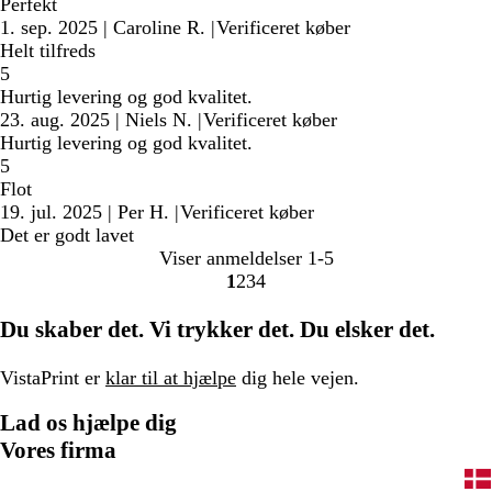
Perfekt
1. sep. 2025
|
Caroline R.
|
Verificeret køber
Helt tilfreds
5
Hurtig levering og god kvalitet.
23. aug. 2025
|
Niels N.
|
Verificeret køber
Hurtig levering og god kvalitet.
5
Flot
19. jul. 2025
|
Per H.
|
Verificeret køber
Det er godt lavet
Viser anmeldelser
1-5
1
2
3
4
Gå
Gå
Gå
Gå
til
til
til
til
Du skaber det. Vi trykker det. Du elsker det.
side
side
side
side
VistaPrint er
klar til at hjælpe
dig hele vejen.
Lad os hjælpe dig
Vores firma