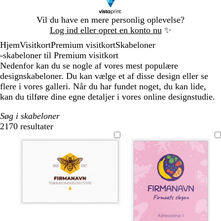
Slide
Vil du have en mere personlig oplevelse?
1
Log ind eller opret en konto nu
✨
af
Hjem
Visitkort
Premium visitkort
Skabeloner
1
-skabeloner til Premium visitkort
Nedenfor kan du se nogle af vores mest populære
designskabeloner. Du kan vælge et af disse design eller se
flere i vores galleri. Når du har fundet noget, du kan lide,
kan du tilføre dine egne detaljer i vores online designstudie.
Søg i skabeloner
2170 resultater
Filtre