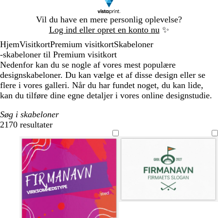
Slide
Vil du have en mere personlig oplevelse?
1
Log ind eller opret en konto nu
✨
af
Hjem
Visitkort
Premium visitkort
Skabeloner
1
-skabeloner til Premium visitkort
Nedenfor kan du se nogle af vores mest populære
designskabeloner. Du kan vælge et af disse design eller se
flere i vores galleri. Når du har fundet noget, du kan lide,
kan du tilføre dine egne detaljer i vores online designstudie.
Søg i skabeloner
2170 resultater
Filtre
h
s
h
m
s
v
k
v
ø
o