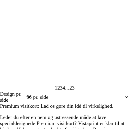
1
2
3
4
23
Side
Side
Side
Side
Side
Design pr.
1
2
3
4
23
side
Premium visitkort: Lad os gøre din idé til virkelighed.
Leder du efter en nem og ustressende måde at lave
specialdesignede Premium visitkort? Vistaprint er klar til at