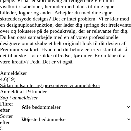
hjælpe. Vi har et stort udvalg af redigerbare Premium
visitkort-skabeloner, herunder med plads til dine egne
billeder, logoer og andet. Arbejder du med dine egne
skræddersyede designs? Det er intet problem. Vi er klar med
en designuploadfunktion, der lader dig springe det irrelevante
over og fokusere på de produktvalg, der er relevante for dig.
Du kan også samarbejde med en af vores professionelle
designere om at skabe et helt originalt look til dit design af
Premium visitkort. Hvad end dit behov er, er vi klar til at få
det til at ske – vi er ikke tilfredse, før du er. Er du klar til at
være kreativ? Fedt. Det er vi også.
Anmeldelser
19
4.6
(
19
)
anmeldelser
Sådan indsamler og præsenterer vi anmeldelser
Anmeldt af 19 kunder
Min
søgetekst
Filtrer
efter
Sorter
efter
5