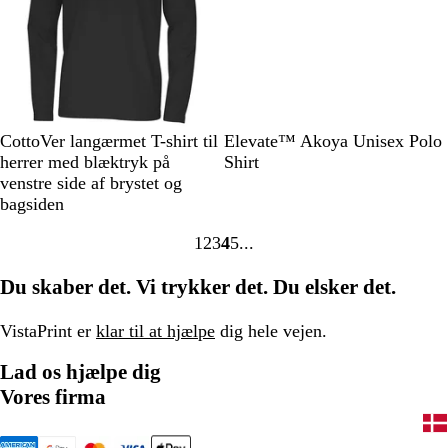
t
k
B
R
W
N
O
M
S
S
L
CottoVer langærmet T-shirt til
Elevate™ Akoya Unisex Polo
l
o
h
a
r
a
k
y
i
herrer med blæktryk på
Shirt
a
y
i
v
a
r
y
r
m
venstre side af brystet og
c
a
t
y
n
i
b
e
e
bagsiden
k
l
e
g
n
l
n
g
1
2
3
4
5
B
e
e
å
r
Gå
Gå
Gå
Gå
Gå
l
b
ø
til
til
til
til
til
Du skaber det. Vi trykker det. Du elsker det.
u
l
n
side
side
side
side
side
e
å
VistaPrint er
klar til at hjælpe
dig hele vejen.
Lad os hjælpe dig
Vores firma