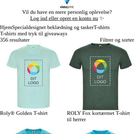
Slide
Vil du have en mere personlig oplevelse?
1
Log ind eller opret en konto nu
✨
af
Hjem
Specialdesignet beklædning og tasker
T-shirts
1
T-shirts med tryk til giveaways
356 resultater
Filtrer og sorter
M
R
G
M
I
M
M
M
M
S
Roly® Golden T-shirt
ROLY Fox kortærmet T-shirt
i
ø
r
a
b
e
e
e
e
o
til herrer
n
d
å
r
e
l
l
l
l
r
t
m
i
n
e
e
e
e
t