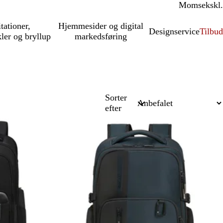
Moms
inkl.
ekskl.
itationer,
Hjemmesider og digital
Designservice
Tilbud
kler og bryllup
markedsføring
Sorter
efter
Ikke på lager