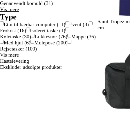
Genanvendt bomuld
(
31
)
Materiale
Vis mere
valgmuligheder
Type
M
G
R
S
N
Saint Tropez m
Etui til bærbar computer
(
11
)
Event
(
8
)
a
r
ø
o
a
cm
Frokost
(
16
)
Isoleret taske
(
1
)
r
ø
d
r
t
Køletaske
(
30
)
Lukkesnor
(
76
)
Mappe
(
36
)
Ikke på lager
i
n
t
u
Med hjul
(
6
)
Mulepose
(
200
)
n
r
Rejsetasker
(
100
)
e
f
Type
Vis mere
b
a
valgmuligheder
Hastelevering
l
r
Ekskluder udsolgte produkter
å
v
e
t