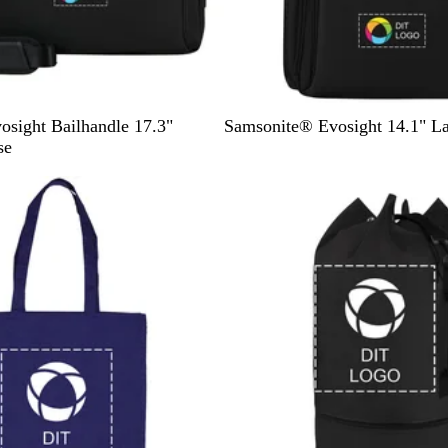
S
sight Bailhandle 17.3"
Samsonite® Evosight 14.1" L
o
se
r
Ikke på lager
t