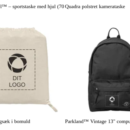
S
™ – sportstaske med hjul (70
Quadra polstret kamerataske
o
r
Ikke på lager
t
s
M
gsæk i bomuld
Parkland™ Vintage 13" compu
o
a