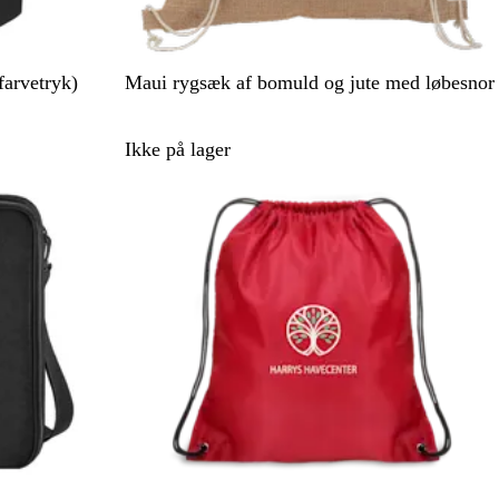
N
farvetryk)
Maui rygsæk af bomuld og jute med løbesnor
a
t
Ikke på lager
u
r
f
a
r
v
e
t