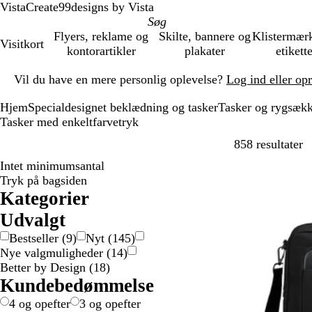
VistaCreate
99designs by Vista
Flyers, reklame og
Skilte, bannere og
Klistermær
Visitkort
kontorartikler
plakater
etikett
Slide
Vil du have en mere personlig oplevelse?
Log ind eller op
1
af
Hjem
Specialdesignet beklædning og tasker
Tasker og rygsæk
1
Tasker med enkeltfarvetryk
G
858 resultater
Intet minimumsantal
Ikke på lager
Tryk på bagsiden
Kategorier
Udvalgt
Bestseller
(
9
)
Nyt
(
145
)
Nye valgmuligheder
(
14
)
Better by Design
(
18
)
Kundebedømmelse
4 og opefter
3 og opefter