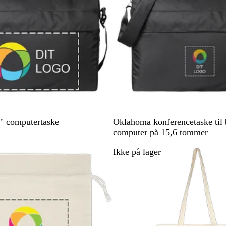
n
å
s
e
r
ø
d
B
" computertaske
Oklahoma konferencetaske til
l
computer på 15,6 tommer
a
Ikke på lager
c
k