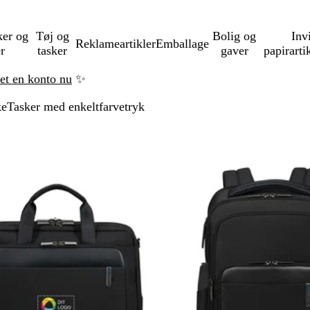
ker og
Tøj og
Bolig og
Inv
Reklameartikler
Emballage
er
tasker
gaver
papirarti
ret en konto nu
✨
ke
Tasker med enkeltfarvetryk
å til filtrerede resultater
Ikke på lager