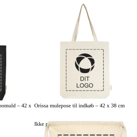
Ikke på lager
å
i
d
d
N
 bomuld – 42 x
Orissa mulepose til indkøb – 42 x 38 cm
a
t
Ikke på lager
u
r