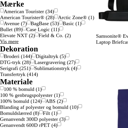
Mærke
American Tourister
(
34
)
American Tourister®
(
28
)
Arctic Zone®
(
1
)
Avenue
(
7
)
BagBase
(
53
)
Basic
(
1
)
Bullet
(
89
)
Case Logic
(
11
)
Elevate NXT
(
2
)
Field & Co.
(
2
)
S
Samsonite® Evo
Mærke
Vis mere
o
Laptop Briefca
valgmuligheder
Dekoration
r
Ikke på lager
t
Broderi
(
144
)
Digitaltryk
(
5
)
DTG-tryk
(
28
)
Lasergravering
(
27
)
Serigrafi
(
251
)
Sublimationstryk
(
4
)
Transfertryk
(
414
)
Materiale
100 % bomuld
(
1
)
100 % genbrugspolyester
(
1
)
100% bomuld
(
124
)
ABS
(
2
)
Blanding af polyester og bomuld
(
10
)
Bomuldslærred
(
8
)
Filt
(
1
)
Genanvendt 300D polyester
(
3
)
Genanvendt 600D rPET
(
4
)