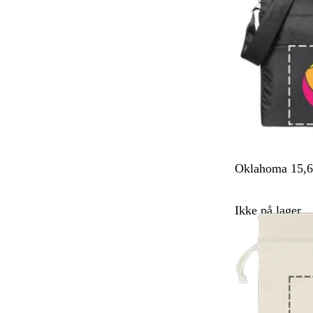
v
e
t
S
Oklahoma 15,6
o
r
Ikke på lager
t