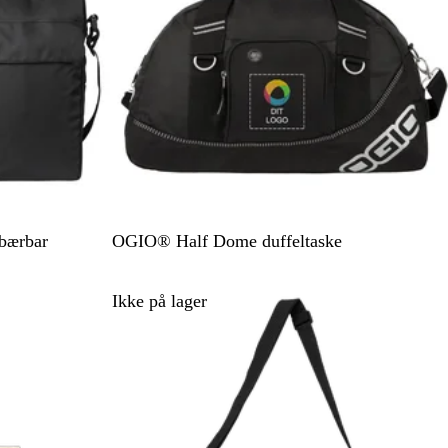
å
n
s
e
r
ø
d
S
 bærbar
OGIO® Half Dome duffeltaske
o
r
Ikke på lager
t