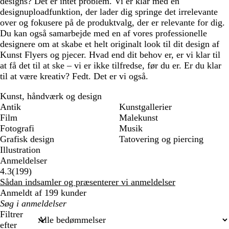
designs? Det er intet problem. Vi er klar med en
designuploadfunktion, der lader dig springe det irrelevante
over og fokusere på de produktvalg, der er relevante for dig.
Du kan også samarbejde med en af vores professionelle
designere om at skabe et helt originalt look til dit design af
Kunst Flyers og pjecer. Hvad end dit behov er, er vi klar til
at få det til at ske – vi er ikke tilfredse, før du er. Er du klar
til at være kreativ? Fedt. Det er vi også.
Kunst, håndværk og design
Antik
Kunstgallerier
Film
Malekunst
Fotografi
Musik
Grafisk design
Tatovering og piercing
Illustration
Anmeldelser
199
4.3
(
199
)
anmeldelser
Sådan indsamler og præsenterer vi anmeldelser
Anmeldt af 199 kunder
Min
søgetekst
Filtrer
efter