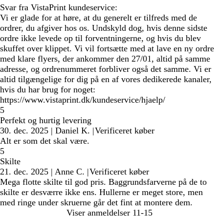
Svar fra VistaPrint kundeservice:
Vi er glade for at høre, at du generelt er tilfreds med de
ordrer, du afgiver hos os. Undskyld dog, hvis denne sidste
ordre ikke levede op til forventningerne, og hvis du blev
skuffet over klippet. Vi vil fortsætte med at lave en ny ordre
med klare flyers, der ankommer den 27/01, altid på samme
adresse, og ordrenummeret forbliver også det samme. Vi er
altid tilgængelige for dig på en af vores dedikerede kanaler,
hvis du har brug for noget:
https://www.vistaprint.dk/kundeservice/hjaelp/
5
Perfekt og hurtig levering
30. dec. 2025
|
Daniel K.
|
Verificeret køber
Alt er som det skal være.
5
Skilte
21. dec. 2025
|
Anne C.
|
Verificeret køber
Mega flotte skilte til god pris. Baggrundsfarverne på de to
skilte er desværre ikke ens. Hullerne er meget store, men
med ringe under skruerne går det fint at montere dem.
Viser anmeldelser
11-15