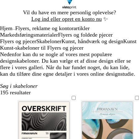
Slide
Vil du have en mere personlig oplevelse?
1
Log ind eller opret en konto nu
✨
af
Hjem
Flyers, reklame og kontorartikler
1
...
Markedsføringsmaterialer
Flyers og foldede pjecer
Flyers og pjecer
Skabeloner
Kunst, håndværk og design
Kunst
Kunst-skabeloner til Flyers og pjecer
Nedenfor kan du se nogle af vores mest populære
designskabeloner. Du kan vælge et af disse design eller se
flere i vores galleri. Når du har fundet noget, du kan lide,
kan du tilføre dine egne detaljer i vores online designstudie.
Søg i skabeloner
195 resultater
Filtre