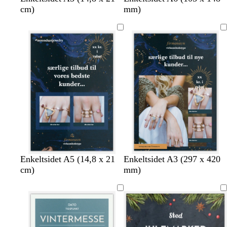
ø
l
y
ø
t
cm)
mm)
r
å
s
g
å
k
g
e
r
l
e
r
g
ø
l
ø
r
n
i
n
å
l
l
a
Enkeltsidet A5 (14,8 x 21
Enkeltsidet A3 (297 x 420
cm)
mm)