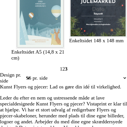
Enkeltsidet 148 x 148 mm
s
h
s
t
c
Enkeltsidet A5 (14,8 x 21
t
v
ø
e
r
cm)
å
i
g
r
e
1
2
3
l
d
r
r
m
Side
Side
Side
Design pr.
ø
a
e
1
2
3
side
n
k
Kunst Flyers og pjecer: Lad os gøre din idé til virkelighed.
o
t
Leder du efter en nem og ustressende måde at lave
t
specialdesignede Kunst Flyers og pjecer? Vistaprint er klar til
a
at hjælpe. Vi har et stort udvalg af redigerbare Flyers og
pjecer-skabeloner, herunder med plads til dine egne billeder,
logoer og andet. Arbejder du med dine egne skræddersyede