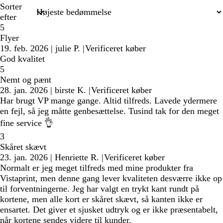
Sorter
efter
5
Flyer
19. feb. 2026
|
julie P.
|
Verificeret køber
God kvalitet
5
Nemt og pænt
28. jan. 2026
|
birste K.
|
Verificeret køber
Har brugt VP mange gange. Altid tilfreds. Lavede ydermere
en fejl, så jeg måtte genbesættelse. Tusind tak for den meget
fine service 👌
3
Skåret skævt
23. jan. 2026
|
Henriette R.
|
Verificeret køber
Normalt er jeg meget tilfreds med mine produkter fra
Vistaprint, men denne gang lever kvaliteten desværre ikke op
til forventningerne. Jeg har valgt en trykt kant rundt på
kortene, men alle kort er skåret skævt, så kanten ikke er
ensartet. Det giver et sjusket udtryk og er ikke præsentabelt,
når kortene sendes videre til kunder.