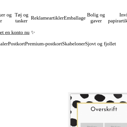
ker og
Tøj og
Bolig og
Inv
Reklameartikler
Emballage
er
tasker
gaver
papirarti
ret en konto nu
✨
aler
Postkort
Premium-postkort
Skabeloner
Sjovt og fjollet