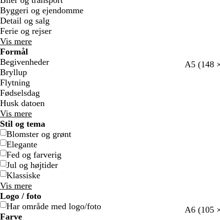
Biler og transport
Byggeri og ejendomme
Detail og salg
Ferie og rejser
Vis mere
Formål
Begivenheder
h
h
h
h
h
h
h
A5 (148 
Bryllup
v
v
v
v
v
v
v
Flytning
i
i
i
i
i
i
i
Fødselsdag
d
d
d
d
d
d
d
Husk datoen
Vis mere
Stil og tema
Blomster og grønt
Elegante
Fed og farverig
Jul og højtider
Klassiske
Vis mere
Logo / foto
Har område med logo/foto
l
h
h
h
h
A6 (105 
Farve
y
v
v
v
v