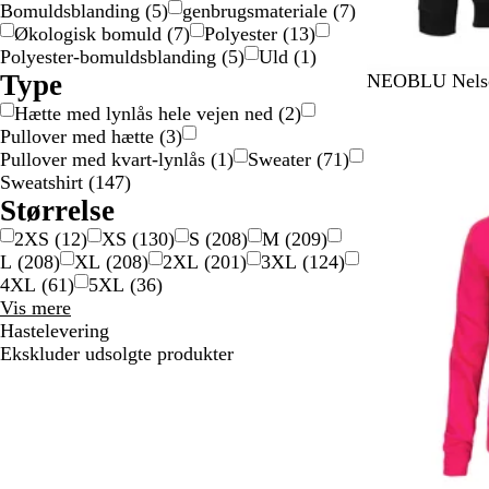
Bomuldsblanding
(
5
)
genbrugsmateriale
(
7
)
Økologisk bomuld
(
7
)
Polyester
(
13
)
Polyester-bomuldsblanding
(
5
)
Uld
(
1
)
Type
S
G
N
NEOBLU Nelso
o
r
a
Hætte med lynlås hele vejen ned
(
2
)
r
å
t
Pullover med hætte
(
3
)
t
m
Pullover med kvart-lynlås
(
1
)
Sweater
(
71
)
e
Sweatshirt
(
147
)
l
Størrelse
e
2XS
(
12
)
XS
(
130
)
S
(
208
)
M
(
209
)
r
L
(
208
)
XL
(
208
)
2XL
(
201
)
3XL
(
124
)
e
4XL
(
61
)
5XL
(
36
)
t
Størrelse
Vis mere
valgmuligheder
Hastelevering
Ekskluder udsolgte produkter