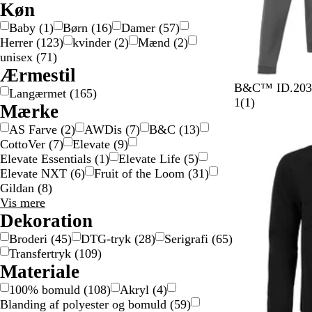
Køn
Baby
(
1
)
Børn
(
16
)
Damer
(
57
)
Herrer
(
123
)
kvinder
(
2
)
Mænd
(
2
)
unisex
(
71
)
Ærmestil
A
K
B
G
S
B&C™ ID.203 h
Langærmet
(
165
)
n
o
r
r
o
1
1
(
1
)
Mærke
t
n
u
æ
r
a
AS Farve
(
2
)
AWDis
(
7
)
B&C
(
13
)
r
g
n
s
t
n
CottoVer
(
7
)
Elevate
(
9
)
a
e
k
m
Elevate Essentials
(
1
)
Elevate Life
(
5
)
c
b
a
e
Elevate NXT
(
6
)
Fruit of the Loom
(
31
)
i
l
r
l
Gildan
(
8
)
t
å
o
d
Mærke
Vis mere
r
e
valgmuligheder
Dekoration
a
l
n
s
Broderi
(
45
)
DTG-tryk
(
28
)
Serigrafi
(
65
)
g
e
Transfertryk
(
109
)
e
Materiale
100% bomuld
(
108
)
Akryl
(
4
)
Blanding af polyester og bomuld
(
59
)