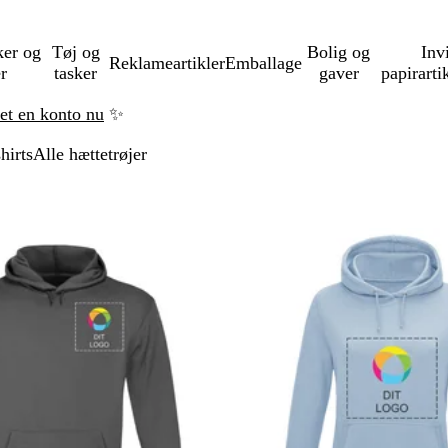
ker og
Tøj og
Bolig og
Inv
Reklameartikler
Emballage
er
tasker
gaver
papirarti
ret en konto nu
✨
hirts
Alle hættetrøjer
å til filtrerede resultater