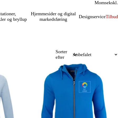
Moms
inkl.
ekskl.
itationer,
Hjemmesider og digital
Designservice
Tilbud
kler og bryllup
markedsføring
Sorter
efter