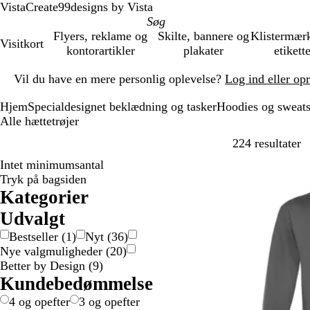
VistaCreate
99designs by Vista
Flyers, reklame og
Skilte, bannere og
Klistermær
Visitkort
kontorartikler
plakater
etikett
Slide
Vil du have en mere personlig oplevelse?
Log ind eller op
1
af
Hjem
Specialdesignet beklædning og tasker
Hoodies og sweats
1
Alle hættetrøjer
G
224 resultater
Intet minimumsantal
Tryk på bagsiden
Kategorier
Udvalgt
Bestseller
(
1
)
Nyt
(
36
)
Nye valgmuligheder
(
20
)
Better by Design
(
9
)
Kundebedømmelse
4 og opefter
3 og opefter