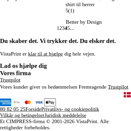
a
o
ø
r
r
u
o
q
shirt til herrer
r
r
d
æ
a
s
n
u
1
5
(
1
)
i
t
s
n
e
g
a
a
Better by Design
n
g
g
g
e
n
1
2
3
4
5
e
r
e
r
b
m
Gå
Gå
Gå
Gå
Gå
b
ø
å
l
e
til
til
til
til
til
Du skaber det. Vi trykker det. Du elsker det.
l
n
å
l
side
side
side
side
side
å
d
e
VistaPrint er
klar til at hjælpe
dig hele vejen.
l
Lad os hjælpe dig
s
e
Vores firma
Trustpilot
Vores kunder giver os bedømmelsen Fremragende
Trustpilot
80 82 05 25
Forside
Privatlivs- og cookiepolitik
Vilkår og betingelser
Juridisk meddelelse
Et CIMPRESS-firma
© 2001-2026 VistaPrint. Alle
rettigheder forbeholdes.