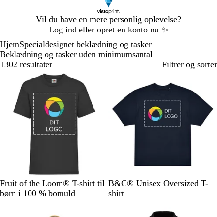
Slide
Vil du have en mere personlig oplevelse?
1
Log ind eller opret en konto nu
✨
af
Hjem
Specialdesignet beklædning og tasker
1
Beklædning og tasker uden minimumsantal
1302 resultater
Filtrer og sorter
Nyt
S
A
G
N
H
M
S
M
H
Fruit of the Loom® T-shirt til
B&C® Unisex Oversized T-
o
z
u
a
v
a
o
a
v
børn i 100 % bomuld
shirt
r
u
l
t
i
r
r
s
i
t
r
u
d
i
t
t
d