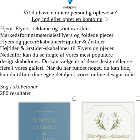
Slide
Vil du have en mere personlig oplevelse?
1
Log ind eller opret en konto nu
✨
af
Hjem
Flyers, reklame og kontorartikler
1
...
Markedsføringsmaterialer
Flyers og foldede pjecer
Flyers og pjecer
Skabeloner
Højtider & årstider
Højtider & årstider-skabeloner til Flyers og pjecer
Nedenfor kan du se nogle af vores mest populære
designskabeloner. Du kan vælge et af disse design eller se
flere i vores galleri. Når du har fundet noget, du kan lide,
kan du tilføre dine egne detaljer i vores online designstudie.
Søg i skabeloner
280 resultater
Filtre