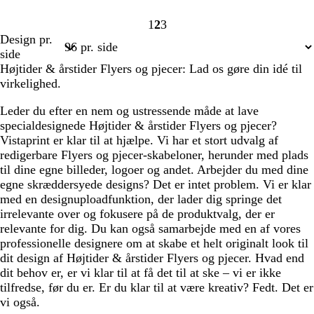
1
2
3
Side
Side
Side
Design pr.
1
2
3
side
Højtider & årstider Flyers og pjecer: Lad os gøre din idé til
virkelighed.
Leder du efter en nem og ustressende måde at lave
specialdesignede Højtider & årstider Flyers og pjecer?
Vistaprint er klar til at hjælpe. Vi har et stort udvalg af
redigerbare Flyers og pjecer-skabeloner, herunder med plads
til dine egne billeder, logoer og andet. Arbejder du med dine
egne skræddersyede designs? Det er intet problem. Vi er klar
med en designuploadfunktion, der lader dig springe det
irrelevante over og fokusere på de produktvalg, der er
relevante for dig. Du kan også samarbejde med en af vores
professionelle designere om at skabe et helt originalt look til
dit design af Højtider & årstider Flyers og pjecer. Hvad end
dit behov er, er vi klar til at få det til at ske – vi er ikke
tilfredse, før du er. Er du klar til at være kreativ? Fedt. Det er
vi også.