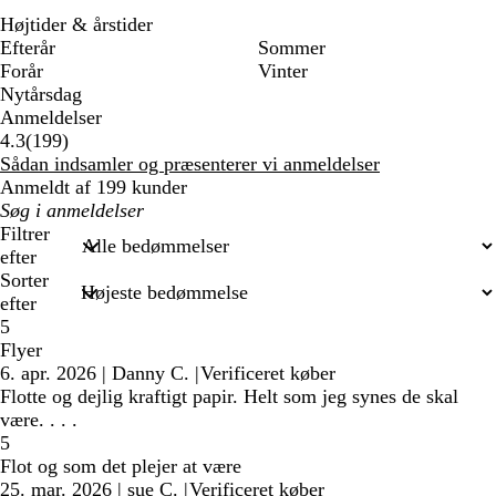
Højtider & årstider
Efterår
Sommer
Forår
Vinter
Nytårsdag
Anmeldelser
199
4.3
(
199
)
anmeldelser
Sådan indsamler og præsenterer vi anmeldelser
Anmeldt af 199 kunder
Min
søgetekst
Filtrer
efter
Sorter
efter
5
Flyer
6. apr. 2026
|
Danny C.
|
Verificeret køber
Flotte og dejlig kraftigt papir. Helt som jeg synes de skal
være. . . .
5
Flot og som det plejer at være
25. mar. 2026
|
sue C.
|
Verificeret køber