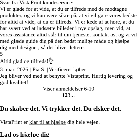
Svar fra VistaPrint kundeservice:
Vi er glade for at vide, at du er tilfreds med de modtagne
produkter, og vi kan være sikre på, at vi vil gøre vores bedste
for altid at vide, at du er tilfreds. Vi er kede af at høre, at du
har svært ved at indsætte billeder i nye opslag, men vid, at
vores assistance altid står til din tjeneste, kontakt os, og vi vil
med glæde guide dig på den bedst mulige måde og hjælpe
dig med designet, så det bliver lettere.
5
Altid glad og tilfreds!👌
3. mar. 2026
|
Pia S.
|
Verificeret køber
Jeg bliver ved med at benytte Vistaprint. Hurtig levering og
god kvalitet!
Viser anmeldelser
6-10
1
2
3
Gå
Gå
Gå
til
til
til
Du skaber det. Vi trykker det. Du elsker det.
side
side
side
VistaPrint er
klar til at hjælpe
dig hele vejen.
Lad os hjælpe dig