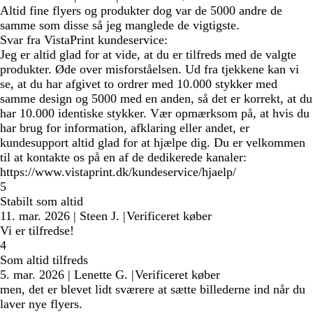
Altid fine flyers og produkter dog var de 5000 andre de
samme som disse så jeg manglede de vigtigste.
Svar fra VistaPrint kundeservice:
Jeg er altid glad for at vide, at du er tilfreds med de valgte
produkter. Øde over misforståelsen. Ud fra tjekkene kan vi
se, at du har afgivet to ordrer med 10.000 stykker med
samme design og 5000 med en anden, så det er korrekt, at du
har 10.000 identiske stykker. Vær opmærksom på, at hvis du
har brug for information, afklaring eller andet, er
kundesupport altid glad for at hjælpe dig. Du er velkommen
til at kontakte os på en af de dedikerede kanaler:
https://www.vistaprint.dk/kundeservice/hjaelp/
5
Stabilt som altid
11. mar. 2026
|
Steen J.
|
Verificeret køber
Vi er tilfredse!
4
Som altid tilfreds
5. mar. 2026
|
Lenette G.
|
Verificeret køber
men, det er blevet lidt sværere at sætte billederne ind når du
laver nye flyers.