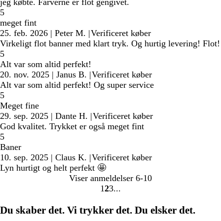
jeg købte. Farverne er flot gengivet.
5
meget fint
25. feb. 2026
|
Peter M.
|
Verificeret køber
Virkeligt flot banner med klart tryk. Og hurtig levering! Flot!
5
Alt var som altid perfekt!
20. nov. 2025
|
Janus B.
|
Verificeret køber
Alt var som altid perfekt! Og super service
5
Meget fine
29. sep. 2025
|
Dante H.
|
Verificeret køber
God kvalitet. Trykket er også meget fint
5
Baner
10. sep. 2025
|
Claus K.
|
Verificeret køber
Lyn hurtigt og helt perfekt 🤩
Viser anmeldelser
6-10
1
2
3
Gå
Gå
Gå
til
til
til
Du skaber det. Vi trykker det. Du elsker det.
side
side
side