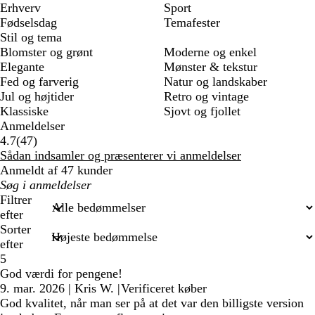
Erhverv
Sport
Fødselsdag
Temafester
Stil og tema
Blomster og grønt
Moderne og enkel
Elegante
Mønster & tekstur
Fed og farverig
Natur og landskaber
Jul og højtider
Retro og vintage
Klassiske
Sjovt og fjollet
Anmeldelser
47
4.7
(
47
)
anmeldelser
Sådan indsamler og præsenterer vi anmeldelser
Anmeldt af 47 kunder
Min
søgetekst
Filtrer
efter
Sorter
efter
5
God værdi for pengene!
9. mar. 2026
|
Kris W.
|
Verificeret køber
God kvalitet, når man ser på at det var den billigste version