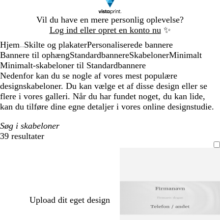
Slide
Vil du have en mere personlig oplevelse?
1
Log ind eller opret en konto nu
✨
af
Hjem
Skilte og plakater
Personaliserede bannere
1
...
Bannere til ophæng
Standardbannere
Skabeloner
Minimalt
Minimalt-skabeloner til Standardbannere
Nedenfor kan du se nogle af vores mest populære
designskabeloner. Du kan vælge et af disse design eller se
flere i vores galleri. Når du har fundet noget, du kan lide,
kan du tilføre dine egne detaljer i vores online designstudie.
Søg i skabeloner
39 resultater
Filtre
Upload dit eget design