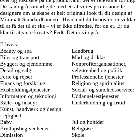
over og fokusere på de produktvalg, der er relevante for dig.
Du kan også samarbejde med en af vores professionelle
designere om at skabe et helt originalt look til dit design af
Minimalt Standardbannere. Hvad end dit behov er, er vi klar
til at få det til at ske – vi er ikke tilfredse, før du er. Er du
klar til at være kreativ? Fedt. Det er vi også.
Erhverv
Beauty og spa
Landbrug
Biler og transport
Mad og drikke
Byggeri og ejendomme
Nonprofitorganisationer,
Detail og salg
velgørenhed og politik
Ferie og rejser
Professionelle tjenester
Finans og forsikring
Religion og spiritualitet
Husholdningstjenester
Social- og sundhedsservicer
Information og teknologi
Uddannelsestjenester
Kæle- og husdyr
Underholdning og fritid
Kunst, håndværk og design
Lejlighed
Baby
Jul og højtider
Bryllupsbegivenheder
Religiøse
Dimission
Skole