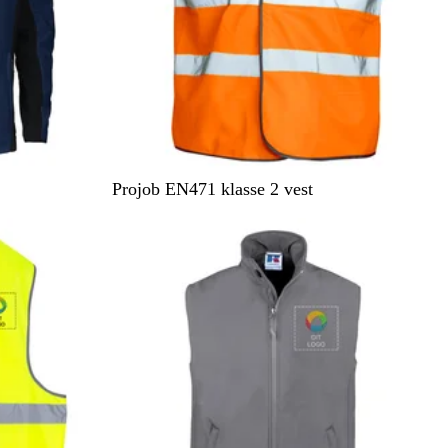
t
n
O
G
Projob EN471 klasse 2 vest
r
u
a
l
n
g
e