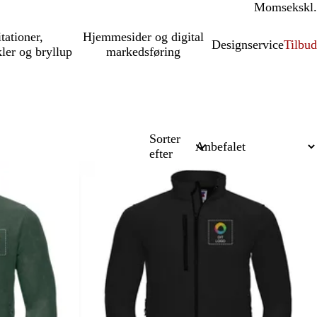
Moms
inkl.
ekskl.
itationer,
Hjemmesider og digital
Designservice
Tilbud
kler og bryllup
markedsføring
Sorter
efter
Bestseller