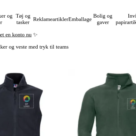
ker og
Tøj og
Bolig og
Inv
Reklameartikler
Emballage
er
tasker
gaver
papirarti
ret en konto nu
✨
ker og veste med tryk til teams
å til filtrerede resultater
Bestseller