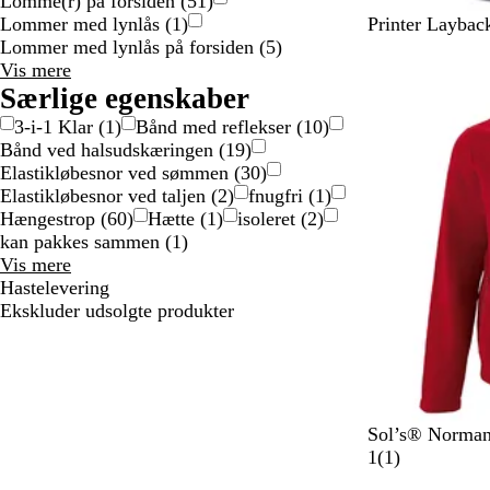
Lomme(r) på forsiden
(
51
)
G
B
N
B
R
Lommer med lynlås
(
1
)
Printer Laybac
r
l
a
l
e
Lommer med lynlås på forsiden
(
5
)
Lommer
e
u
v
a
d
Vis mere
valgmuligheder
y
e
y
c
Særlige egenskaber
M
k
3-i-1 Klar
(
1
)
Bånd med reflekser
(
10
)
e
Bånd ved halsudskæringen
(
19
)
l
Elastikløbesnor ved sømmen
(
30
)
a
Elastikløbesnor ved taljen
(
2
)
fnugfri
(
1
)
n
Hængestrop
(
60
)
Hætte
(
1
)
isoleret
(
2
)
g
kan pakkes sammen
(
1
)
e
Særlige
Vis mere
egenskaber
Hastelevering
valgmuligheder
Ekskluder udsolgte produkter
R
K
M
S
Sol’s® Norman
ø
o
a
o
1
1
(
1
)
d
k
r
r
a