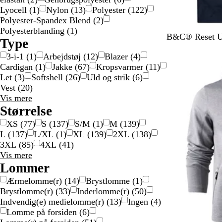
Lyocell
(
1
)
Nylon
(
13
)
Polyester
(
122
)
Polyester-Spandex Blend
(
2
)
Polyesterblanding
(
1
)
M
K
M
S
F
B&C® Reset Un
Type
a
o
e
o
l
3-i-1
(
1
)
Arbejdstøj
(
12
)
Blazer
(
4
)
r
n
t
r
a
Cardigan
(
1
)
Jakke
(
67
)
Kropsvarmer
(
11
)
i
g
a
t
s
Let
(
3
)
Softshell
(
26
)
Uld og strik
(
6
)
n
e
O
k
Vest
(
20
)
e
b
r
e
Type
Vis mere
b
l
a
g
valgmuligheder
Størrelse
l
å
n
r
å
g
ø
XS
(
77
)
S
(
137
)
S/M
(
1
)
M
(
139
)
e
n
L
(
137
)
L/XL
(
1
)
XL
(
139
)
2XL
(
138
)
3XL
(
85
)
4XL
(
41
)
Størrelse
Vis mere
valgmuligheder
Lommer
Ærmelomme(r)
(
14
)
Brystlomme
(
1
)
Brystlomme(r)
(
33
)
Inderlomme(r)
(
50
)
Indvendig(e) medielomme(r)
(
13
)
Ingen
(
4
)
Lomme på forsiden
(
6
)