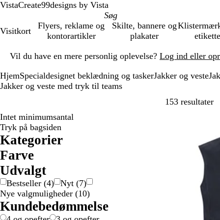
VistaCreate
99designs by Vista
Flyers, reklame og
Skilte, bannere og
Klistermær
Visitkort
kontorartikler
plakater
etikett
Slide
Vil du have en mere personlig oplevelse?
Log ind eller op
1
af
Hjem
Specialdesignet beklædning og tasker
Jakker og veste
Jak
1
Jakker og veste med tryk til teams
G
153 resultater
Intet minimumsantal
Tryk på bagsiden
Kategorier
Farve
B
B
B
G
G
G
H
L
L
O
R
S
Udvalgt
e
l
r
r
r
u
v
i
y
r
ø
o
Bestseller
(
4
)
Nyt
(
7
)
i
å
u
å
ø
l
i
l
s
a
d
r
Nye valgmuligheder
(
10
)
g
n
/
n
/
d
l
e
n
t
Kundebedømmelse
e
s
g
a
r
g
ø
u
ø
e
4 og opefter
3 og opefter