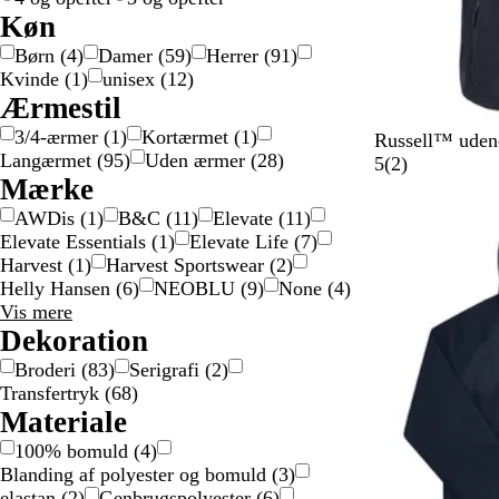
l
l
d
Køn
v
d
Børn
(
4
)
Damer
(
59
)
Herrer
(
91
)
Kvinde
(
1
)
unisex
(
12
)
Ærmestil
3/4-ærmer
(
1
)
Kortærmet
(
1
)
F
K
L
K
S
Russell™ udend
Langærmet
(
95
)
Uden ærmer
(
28
)
r
l
y
o
o
2
5
(
2
)
Mærke
a
a
s
n
r
a
Bestseller
n
s
k
v
t
n
AWDis
(
1
)
B&C
(
11
)
Elevate
(
11
)
s
s
o
o
m
Elevate Essentials
(
1
)
Elevate Life
(
7
)
k
i
n
j
e
Harvest
(
1
)
Harvest Sportswear
(
2
)
m
s
g
g
l
Helly Hansen
(
6
)
NEOBLU
(
9
)
None
(
4
)
a
k
e
r
d
Mærke
Vis mere
r
r
b
ø
e
valgmuligheder
Dekoration
i
ø
l
n
l
Broderi
(
83
)
Serigrafi
(
2
)
n
d
å
s
Transfertryk
(
68
)
e
e
Materiale
b
r
l
100% bomuld
(
4
)
å
Blanding af polyester og bomuld
(
3
)
elastan
(
2
)
Genbrugspolyester
(
6
)