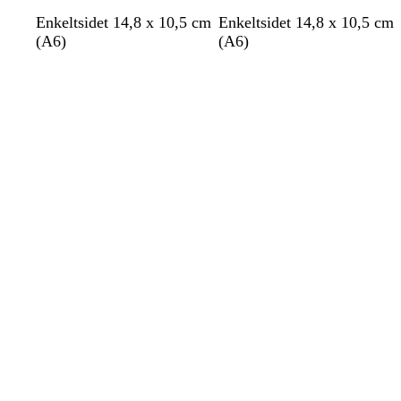
h
h
h
h
h
Enkeltsidet 14,8 x 10,5 cm
Enkeltsidet 14,8 x 10,5 cm
v
v
v
v
v
(A6)
(A6)
i
i
i
i
i
Indlæser
Indlæser
d
d
d
d
d