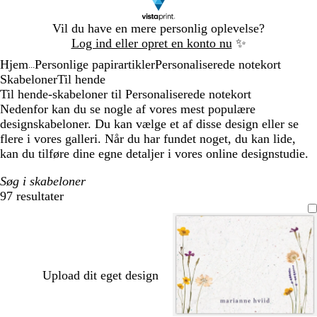
Slide
Vil du have en mere personlig oplevelse?
1
Log ind eller opret en konto nu
✨
af
Hjem
Personlige papirartikler
Personaliserede notekort
1
...
Skabeloner
Til hende
Til hende-skabeloner til Personaliserede notekort
Nedenfor kan du se nogle af vores mest populære
designskabeloner. Du kan vælge et af disse design eller se
flere i vores galleri. Når du har fundet noget, du kan lide,
kan du tilføre dine egne detaljer i vores online designstudie.
Søg i skabeloner
97 resultater
Filtre
Upload dit eget design