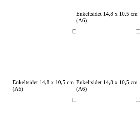
d
d
d
e
d
b
h
l
h
h
c
l
Enkeltsidet 14,8 x 10,5 cm
l
v
a
v
v
r
y
(A6)
å
i
v
i
i
e
s
d
e
d
d
m
l
Indlæser
Indlæser
n
e
y
d
s
e
e
l
r
b
ø
l
d
å
Enkeltsidet 14,8 x 10,5 cm
Enkeltsidet 14,8 x 10,5 cm
(A6)
(A6)
Indlæser
Indlæser