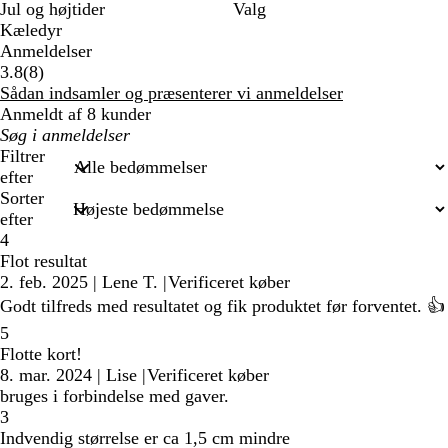
Jul og højtider
Valg
Kæledyr
Anmeldelser
8
3.8
(
8
)
anmeldelser
Sådan indsamler og præsenterer vi anmeldelser
Anmeldt af 8 kunder
Min
søgetekst
Filtrer
efter
Sorter
efter
4
Flot resultat
2. feb. 2025
|
Lene T.
|
Verificeret køber
Godt tilfreds med resultatet og fik produktet før forventet. 👍
5
Flotte kort!
8. mar. 2024
|
Lise
|
Verificeret køber
bruges i forbindelse med gaver.
3
Indvendig størrelse er ca 1,5 cm mindre