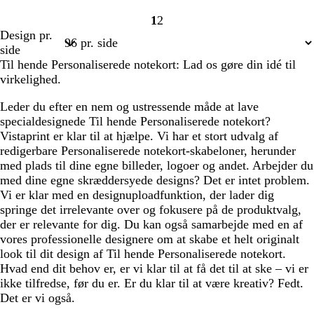
1
2
Side
Side
Design pr.
1
2
side
Til hende Personaliserede notekort: Lad os gøre din idé til
virkelighed.
Leder du efter en nem og ustressende måde at lave
specialdesignede Til hende Personaliserede notekort?
Vistaprint er klar til at hjælpe. Vi har et stort udvalg af
redigerbare Personaliserede notekort-skabeloner, herunder
med plads til dine egne billeder, logoer og andet. Arbejder du
med dine egne skræddersyede designs? Det er intet problem.
Vi er klar med en designuploadfunktion, der lader dig
springe det irrelevante over og fokusere på de produktvalg,
der er relevante for dig. Du kan også samarbejde med en af
vores professionelle designere om at skabe et helt originalt
look til dit design af Til hende Personaliserede notekort.
Hvad end dit behov er, er vi klar til at få det til at ske – vi er
ikke tilfredse, før du er. Er du klar til at være kreativ? Fedt.
Det er vi også.