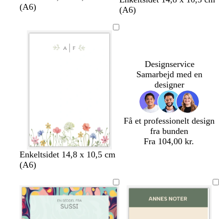
y
y
y
y
(A6)
v
v
v
v
v
(A6)
s
s
s
s
i
i
i
i
i
e
e
e
e
d
d
d
d
d
g
g
g
g
r
r
r
r
å
å
å
å
Designservice
Samarbejd med en
designer
Få et professionelt design
fra bunden
Fra 104,00 kr.
h
c
s
l
c
Enkeltsidet 14,8 x 10,5 cm
v
r
ø
y
r
(A6)
i
e
g
s
e
d
m
r
e
m
e
ø
b
e
n
l
å