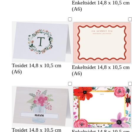
Enkeltsidet 14,8 x 10,5 cm
(A6)
b
b
o
Tosidet 14,8 x 10,5 cm
c
h
h
h
c
h
Enkeltsidet 14,8 x 10,5 cm
e
e
l
(A6)
r
v
v
v
r
v
(A6)
i
i
i
e
i
i
i
e
i
g
g
v
m
d
d
d
m
d
e
e
e
e
e
n
g
r
ø
n
l
l
l
l
Tosidet 14,8 x 10,5 cm
h
h
h
h
h
Enkeltsidet 14,8 x 10,5 cm