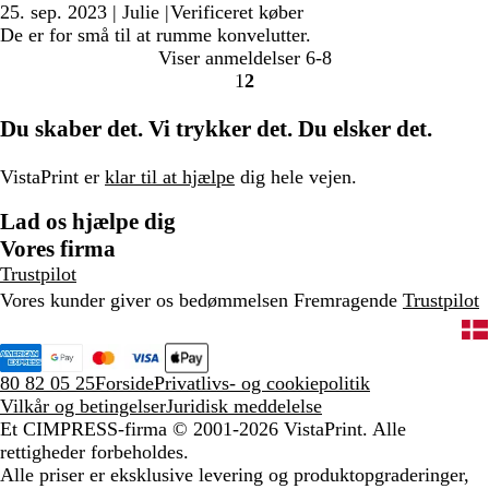
25. sep. 2023
|
Julie
|
Verificeret køber
De er for små til at rumme konvelutter.
Viser anmeldelser
6-8
1
2
Gå
Gå
til
til
Du skaber det. Vi trykker det. Du elsker det.
side
side
VistaPrint er
klar til at hjælpe
dig hele vejen.
Lad os hjælpe dig
Vores firma
Trustpilot
Vores kunder giver os bedømmelsen Fremragende
Trustpilot
80 82 05 25
Forside
Privatlivs- og cookiepolitik
Vilkår og betingelser
Juridisk meddelelse
Et CIMPRESS-firma
© 2001-2026 VistaPrint. Alle
rettigheder forbeholdes.
Alle priser er eksklusive levering og produktopgraderinger,