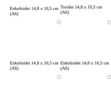
Tosidet 14,8 x 10,5 cm
Enkeltsidet 14,8 x 10,5 cm
(A6)
(A6)
Indlæser
Indlæser
h
h
h
h
h
h
h
h
h
Enkeltsidet 14,8 x 10,5 cm
Enkeltsidet 14,8 x 10,5 cm
v
v
v
v
v
v
v
v
v
(A6)
(A6)
i
i
i
i
i
i
i
i
i
d
d
d
d
d
d
d
d
d
Indlæser
Indlæser