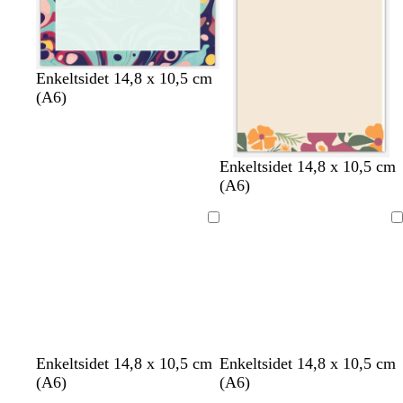
Enkeltsidet 14,8 x 10,5 cm
(A6)
c
c
c
c
c
Enkeltsidet 14,8 x 10,5 cm
r
r
r
r
r
(A6)
e
e
e
e
e
m
m
m
m
m
Indlæser
Indlæser
e
e
e
e
e
l
c
l
h
h
h
Enkeltsidet 14,8 x 10,5 cm
Enkeltsidet 14,8 x 10,5 cm
y
r
y
v
v
v
(A6)
(A6)
s
e
s
i
i
i