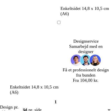
o
b
o
Enkeltsidet 14,8 x 10,5 cm
l
e
l
(A6)
i
i
i
v
g
v
Indlæser
e
e
e
n
n
g
g
Designservice
r
r
Samarbejd med en
ø
ø
designer
n
n
Få et professionelt design
fra bunden
Fra 104,00 kr.
s
l
l
Enkeltsidet 14,8 x 10,5 cm
ø
y
y
(A6)
g
s
s
1
r
e
e
Side
Design pr.
ø
g
b
1