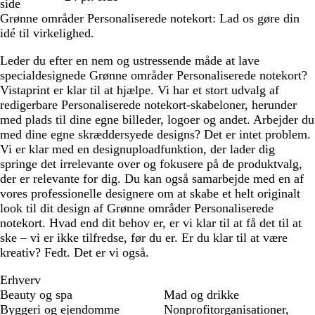
side
n
r
l
Grønne områder Personaliserede notekort: Lad os gøre din
å
å
idé til virkelighed.
Leder du efter en nem og ustressende måde at lave
specialdesignede Grønne områder Personaliserede notekort?
Vistaprint er klar til at hjælpe. Vi har et stort udvalg af
redigerbare Personaliserede notekort-skabeloner, herunder
med plads til dine egne billeder, logoer og andet. Arbejder du
med dine egne skræddersyede designs? Det er intet problem.
Vi er klar med en designuploadfunktion, der lader dig
springe det irrelevante over og fokusere på de produktvalg,
der er relevante for dig. Du kan også samarbejde med en af
vores professionelle designere om at skabe et helt originalt
look til dit design af Grønne områder Personaliserede
notekort. Hvad end dit behov er, er vi klar til at få det til at
ske – vi er ikke tilfredse, før du er. Er du klar til at være
kreativ? Fedt. Det er vi også.
Erhverv
Beauty og spa
Mad og drikke
Byggeri og ejendomme
Nonprofitorganisationer,