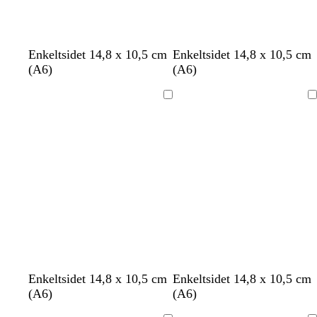
h
l
s
h
c
h
h
h
h
h
Enkeltsidet 14,8 x 10,5 cm
Enkeltsidet 14,8 x 10,5 cm
v
y
ø
v
r
v
v
v
v
v
(A6)
(A6)
i
s
g
i
e
i
i
i
i
i
d
e
r
d
m
d
d
d
d
d
Indlæser
Indlæser
b
ø
e
l
n
å
Enkeltsidet 14,8 x 10,5 cm
Enkeltsidet 14,8 x 10,5 cm
(A6)
(A6)