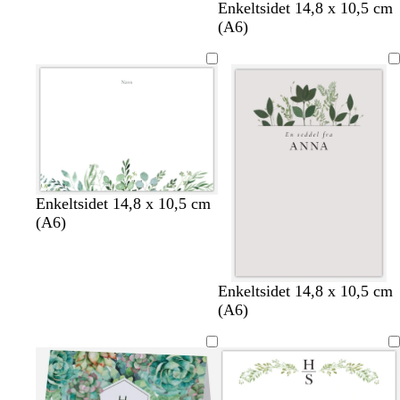
h
c
s
h
Enkeltsidet 14,8 x 10,5 cm
v
r
ø
v
(A6)
i
e
g
i
d
m
r
d
e
ø
n
Enkeltsidet 14,8 x 10,5 cm
(A6)
l
h
s
b
Enkeltsidet 14,8 x 10,5 cm
y
v
t
e
(A6)
s
i
å
i
e
d
l
g
g
e
r