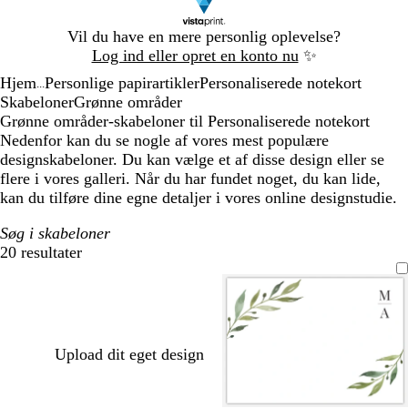
Slide
Vil du have en mere personlig oplevelse?
1
Log ind eller opret en konto nu
✨
af
Hjem
Personlige papirartikler
Personaliserede notekort
1
...
Skabeloner
Grønne områder
Grønne områder-skabeloner til Personaliserede notekort
Nedenfor kan du se nogle af vores mest populære
designskabeloner. Du kan vælge et af disse design eller se
flere i vores galleri. Når du har fundet noget, du kan lide,
kan du tilføre dine egne detaljer i vores online designstudie.
Søg i skabeloner
20 resultater
Filtre
Upload dit eget design