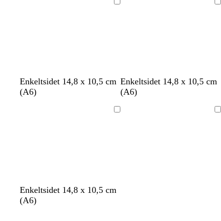
Indlæser
Indlæser
l
h
l
h
Enkeltsidet 14,8 x 10,5 cm
Enkeltsidet 14,8 x 10,5 cm
y
v
y
v
(A6)
(A6)
s
i
s
i
e
d
e
d
Indlæser
Indlæser
g
g
r
r
å
å
Enkeltsidet 14,8 x 10,5 cm
(A6)