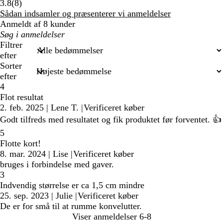
8
3.8
(
8
)
anmeldelser
Sådan indsamler og præsenterer vi anmeldelser
Anmeldt af 8 kunder
Min
søgetekst
Filtrer
efter
Sorter
efter
4
Flot resultat
2. feb. 2025
|
Lene T.
|
Verificeret køber
Godt tilfreds med resultatet og fik produktet før forventet. 👍
5
Flotte kort!
8. mar. 2024
|
Lise
|
Verificeret køber
bruges i forbindelse med gaver.
3
Indvendig størrelse er ca 1,5 cm mindre
25. sep. 2023
|
Julie
|
Verificeret køber
De er for små til at rumme konvelutter.
Viser anmeldelser
6-8