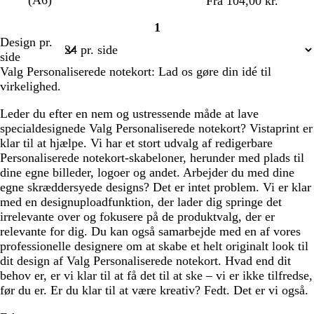
(A6)
Fra 104,00 kr.
k
r
k
d
a
r
1
s
r
s
n
k
Side
Design pr.
a
g
e
1
side
k
e
b
Valg Personaliserede notekort: Lad os gøre din idé til
o
r
virkelighed.
t
u
t
n
Leder du efter en nem og ustressende måde at lave
a
specialdesignede Valg Personaliserede notekort? Vistaprint er
klar til at hjælpe. Vi har et stort udvalg af redigerbare
Personaliserede notekort-skabeloner, herunder med plads til
dine egne billeder, logoer og andet. Arbejder du med dine
egne skræddersyede designs? Det er intet problem. Vi er klar
med en designuploadfunktion, der lader dig springe det
irrelevante over og fokusere på de produktvalg, der er
relevante for dig. Du kan også samarbejde med en af vores
professionelle designere om at skabe et helt originalt look til
dit design af Valg Personaliserede notekort. Hvad end dit
behov er, er vi klar til at få det til at ske – vi er ikke tilfredse,
før du er. Er du klar til at være kreativ? Fedt. Det er vi også.