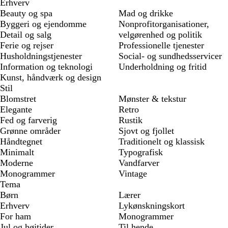
Erhverv
Beauty og spa
Mad og drikke
Byggeri og ejendomme
Nonprofitorganisationer,
Detail og salg
velgørenhed og politik
Ferie og rejser
Professionelle tjenester
Husholdningstjenester
Social- og sundhedsservicer
Information og teknologi
Underholdning og fritid
Kunst, håndværk og design
Stil
Blomstret
Mønster & tekstur
Elegante
Retro
Fed og farverig
Rustik
Grønne områder
Sjovt og fjollet
Håndtegnet
Traditionelt og klassisk
Minimalt
Typografisk
Moderne
Vandfarver
Monogrammer
Vintage
Tema
Børn
Lærer
Erhverv
Lykønskningskort
For ham
Monogrammer
Jul og højtider
Til hende