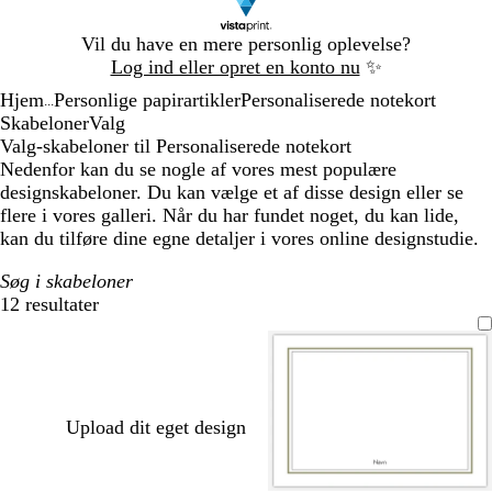
Slide
Vil du have en mere personlig oplevelse?
1
Log ind eller opret en konto nu
✨
af
Hjem
Personlige papirartikler
Personaliserede notekort
1
...
Skabeloner
Valg
Valg-skabeloner til Personaliserede notekort
Nedenfor kan du se nogle af vores mest populære
designskabeloner. Du kan vælge et af disse design eller se
flere i vores galleri. Når du har fundet noget, du kan lide,
kan du tilføre dine egne detaljer i vores online designstudie.
Søg i skabeloner
12 resultater
Filtre
Upload dit eget design