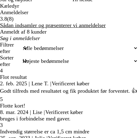
Kæledyr
Anmeldelser
8
3.8
(
8
)
anmeldelser
Sådan indsamler og præsenterer vi anmeldelser
Anmeldt af 8 kunder
Min
søgetekst
Filtrer
efter
Sorter
efter
4
Flot resultat
2. feb. 2025
|
Lene T.
|
Verificeret køber
Godt tilfreds med resultatet og fik produktet før forventet. 👍
5
Flotte kort!
8. mar. 2024
|
Lise
|
Verificeret køber
bruges i forbindelse med gaver.
3
Indvendig størrelse er ca 1,5 cm mindre