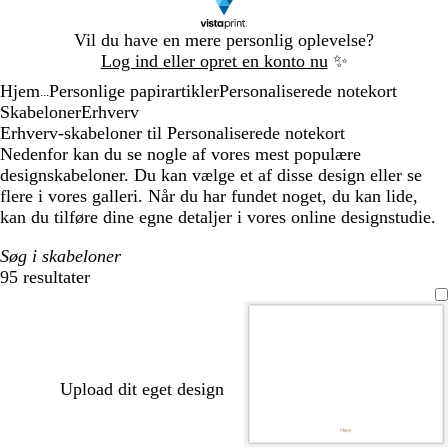
Slide
Vil du have en mere personlig oplevelse?
1
Log ind eller opret en konto nu
✨
af
Hjem
Personlige papirartikler
Personaliserede notekort
1
...
Skabeloner
Erhverv
Erhverv-skabeloner til Personaliserede notekort
Nedenfor kan du se nogle af vores mest populære
designskabeloner. Du kan vælge et af disse design eller se
flere i vores galleri. Når du har fundet noget, du kan lide,
kan du tilføre dine egne detaljer i vores online designstudie.
Søg i skabeloner
95 resultater
Filtre
Upload dit eget design