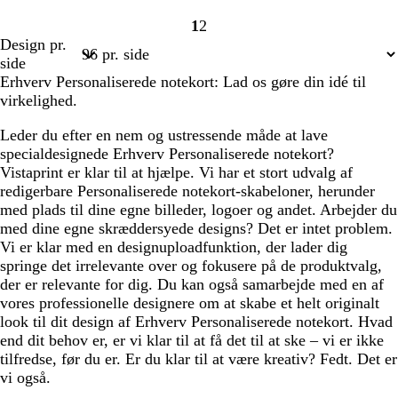
1
2
Side
Side
Design pr.
1
2
side
Erhverv Personaliserede notekort: Lad os gøre din idé til
virkelighed.
Leder du efter en nem og ustressende måde at lave
specialdesignede Erhverv Personaliserede notekort?
Vistaprint er klar til at hjælpe. Vi har et stort udvalg af
redigerbare Personaliserede notekort-skabeloner, herunder
med plads til dine egne billeder, logoer og andet. Arbejder du
med dine egne skræddersyede designs? Det er intet problem.
Vi er klar med en designuploadfunktion, der lader dig
springe det irrelevante over og fokusere på de produktvalg,
der er relevante for dig. Du kan også samarbejde med en af
vores professionelle designere om at skabe et helt originalt
look til dit design af Erhverv Personaliserede notekort. Hvad
end dit behov er, er vi klar til at få det til at ske – vi er ikke
tilfredse, før du er. Er du klar til at være kreativ? Fedt. Det er
vi også.