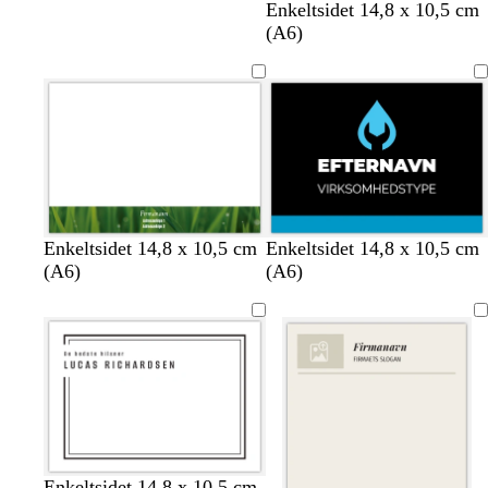
Enkeltsidet 14,8 x 10,5 cm
(A6)
s
b
b
r
g
Enkeltsidet 14,8 x 10,5 cm
Enkeltsidet 14,8 x 10,5 cm
o
l
l
ø
u
(A6)
(A6)
r
å
å
d
l
t
h
h
h
h
h
h
Enkeltsidet 14,8 x 10,5 cm