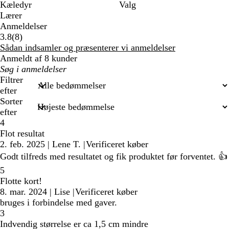
Kæledyr
Valg
Lærer
Anmeldelser
8
3.8
(
8
)
anmeldelser
Sådan indsamler og præsenterer vi anmeldelser
Anmeldt af 8 kunder
Min
søgetekst
Filtrer
efter
Sorter
efter
4
Flot resultat
2. feb. 2025
|
Lene T.
|
Verificeret køber
Godt tilfreds med resultatet og fik produktet før forventet. 👍
5
Flotte kort!
8. mar. 2024
|
Lise
|
Verificeret køber
bruges i forbindelse med gaver.
3
Indvendig størrelse er ca 1,5 cm mindre