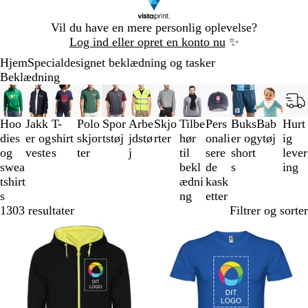
Slide
Vil du have en mere personlig oplevelse?
1
Log ind eller opret en konto nu
✨
af
Hjem
Specialdesignet beklædning og tasker
1
Beklædning
Slides
1
til
Hoo
Jakk
T-
Polo
Spor
Arbe
Skjo
Tilbe
Pers
Buks
Bab
Hurt
3
dies
er og
shirt
skjor
tstøj
jdstø
rter
hør
onali
er og
ytøj
ig
af
og
veste
s
ter
j
til
sere
short
lever
12
swea
bekl
de
s
ing
tshirt
ædni
kask
s
ng
etter
1303 resultater
Filtrer og sorter
Nye valgmuligheder