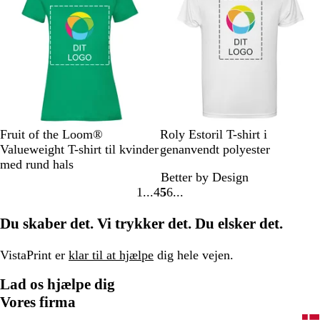
r
b
e
d
t
ø
l
e
b
n
y
l
l
å
G
D
O
G
F
H
R
M
S
G
Fruit of the Loom®
Roly Estoril T-shirt i
r
y
r
u
u
v
ø
a
i
r
Valueweight T-shirt til kvinder
genanvendt polyester
æ
b
a
l
c
i
d
r
l
å
med rund hals
Better by Design
s
b
n
h
d
i
k
1
4
5
6
g
l
g
s
n
e
Gå
Gå
Gå
Gå
r
å
e
i
e
l
til
til
til
til
Du skaber det. Vi trykker det. Du elsker det.
ø
a
b
y
side
side
side
side
n
l
s
å
e
VistaPrint er
klar til at hjælpe
dig hele vejen.
r
Lad os hjælpe dig
ø
d
Vores firma