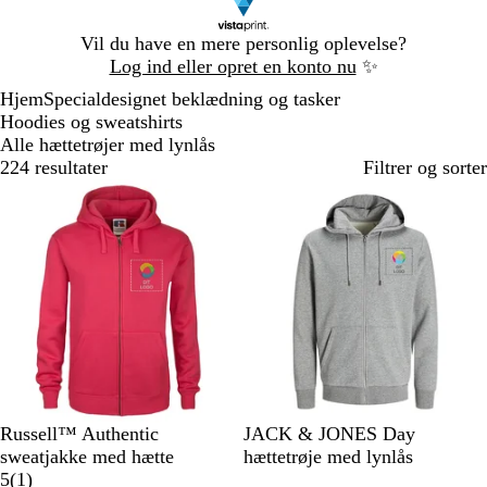
Slide
Vil du have en mere personlig oplevelse?
1
Log ind eller opret en konto nu
✨
af
Hjem
Specialdesignet beklædning og tasker
1
Hoodies og sweatshirts
Alle hættetrøjer med lynlås
224 resultater
Filtrer og sorter
Bestseller
F
S
L
K
L
L
P
H
S
M
Russell™ Authentic
JACK & JONES Day
u
o
y
l
y
y
o
v
u
a
sweatjakke med hætte
hættetrøje med lynlås
c
r
s
a
s
1
s
r
i
r
r
5
(
1
)