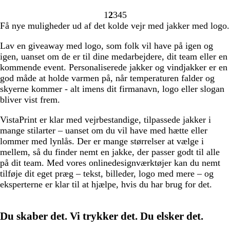
v
ø
a
a
o
o
a
X
v
1
2
3
4
5
i
r
g
r
r
r
r
T
i
Gå
Gå
Gå
Gå
Gå
Få nye muligheder ud af det kolde vejr med jakker med logo.
d
k
u
i
t
t
i
b
d
til
til
til
til
til
e
n
n
n
l
side
side
side
side
side
Lav en giveaway med logo, som folk vil have på igen og
g
e
e
e
å
igen, uanset om de er til dine medarbejdere, dit team eller en
r
b
b
b
kommende event. Personaliserede jakker og vindjakker er en
å
l
l
l
god måde at holde varmen på, når temperaturen falder og
å
å
å
skyerne kommer - alt imens dit firmanavn, logo eller slogan
bliver vist frem.
VistaPrint er klar med vejrbestandige, tilpassede jakker i
mange stilarter – uanset om du vil have med hætte eller
lommer med lynlås. Der er mange størrelser at vælge i
mellem, så du finder nemt en jakke, der passer godt til alle
på dit team. Med vores onlinedesignværktøjer kan du nemt
tilføje dit eget præg – tekst, billeder, logo med mere – og
eksperterne er klar til at hjælpe, hvis du har brug for det.
Du skaber det. Vi trykker det. Du elsker det.