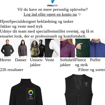
Slide
Vil du have en mere personlig oplevelse?
1
Log ind eller opret en konto nu
✨
af
Hjem
Specialdesignet beklædning og tasker
1
Jakker og veste med tryk
Udstyr dit team med specialfremstillet overtøj, og få et
ensartet look, der er professionelt og komfortabelt.
Slides
1
til
3
Herrer
Damer
Unisex-
Veste
Softshell
Fleece
Puffer
af
jakker
jakker
og strik
7
226 resultater
Filtrer og sorter