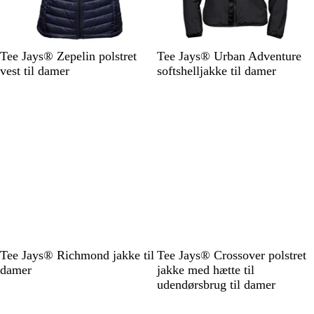
l
g
å
r
ø
n
D
S
S
M
R
Tee Jays® Zepelin polstret
Tee Jays® Urban Adventure
y
o
o
ø
u
vest til damer
softshelljakke til damer
b
r
r
r
m
m
t
t
k
g
a
o
r
r
l
å
i
i
n
v
e
e
b
n
l
g
å
r
ø
n
D
N
B
S
Tee Jays® Richmond jakke til
Tee Jays® Crossover polstret
y
a
l
p
damer
jakke med hætte til
b
v
a
a
udendørsbrug til damer
m
y
c
c
a
/
k
e