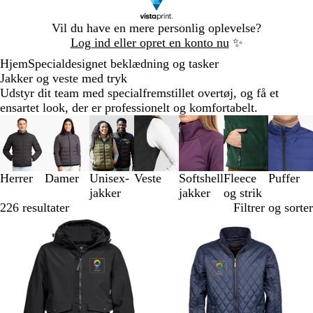
Slide
Vil du have en mere personlig oplevelse?
1
Log ind eller opret en konto nu
✨
af
Hjem
Specialdesignet beklædning og tasker
1
Jakker og veste med tryk
Udstyr dit team med specialfremstillet overtøj, og få et
ensartet look, der er professionelt og komfortabelt.
Slides
1
til
3
Herrer
Damer
Unisex-
Veste
Softshell
Fleece
Puffer
af
jakker
jakker
og strik
7
226 resultater
Filtrer og sorter