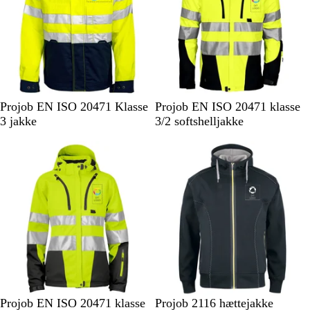
l
i
t
å
n
e
b
l
å
G
G
G
G
Projob EN ISO 20471 Klasse
Projob EN ISO 20471 klasse
u
u
u
u
3 jakke
3/2 softshelljakke
l
l
l
l
/
/
/
/
m
s
s
m
a
o
o
a
r
r
r
r
i
t
t
i
n
n
e
e
b
b
l
l
å
å
G
O
G
O
S
Projob EN ISO 20471 klasse
Projob 2116 hættejakke