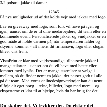
u
r
u
r
o
3/2 polstret jakke til damer
l
a
l
a
r
1
2
3
4
5
/
n
/
n
t
Gå
Gå
Gå
Gå
Gå
Få nye muligheder ud af det kolde vejr med jakker med logo.
s
g
m
g
til
til
til
til
til
o
e
a
e
side
side
side
side
side
Lav en giveaway med logo, som folk vil have på igen og
r
/
r
/
igen, uanset om de er til dine medarbejdere, dit team eller en
t
s
i
g
kommende event. Personaliserede jakker og vindjakker er en
o
n
r
god måde at holde varmen på, når temperaturen falder og
r
e
å
skyerne kommer - alt imens dit firmanavn, logo eller slogan
t
b
bliver vist frem.
l
å
VistaPrint er klar med vejrbestandige, tilpassede jakker i
mange stilarter – uanset om du vil have med hætte eller
lommer med lynlås. Der er mange størrelser at vælge i
mellem, så du finder nemt en jakke, der passer godt til alle
på dit team. Med vores onlinedesignværktøjer kan du nemt
tilføje dit eget præg – tekst, billeder, logo med mere – og
eksperterne er klar til at hjælpe, hvis du har brug for det.
Du skaber det. Vi trykker det. Du elsker det.