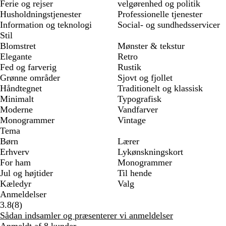
Ferie og rejser
velgørenhed og politik
Husholdningstjenester
Professionelle tjenester
Information og teknologi
Social- og sundhedsservicer
Stil
Blomstret
Mønster & tekstur
Elegante
Retro
Fed og farverig
Rustik
Grønne områder
Sjovt og fjollet
Håndtegnet
Traditionelt og klassisk
Minimalt
Typografisk
Moderne
Vandfarver
Monogrammer
Vintage
Tema
Børn
Lærer
Erhverv
Lykønskningskort
For ham
Monogrammer
Jul og højtider
Til hende
Kæledyr
Valg
Anmeldelser
8
3.8
(
8
)
anmeldelser
Sådan indsamler og præsenterer vi anmeldelser