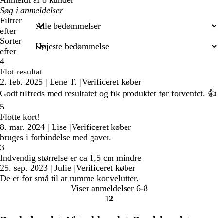
Anmeldt af 8 kunder
Min
søgetekst
Filtrer
efter
Sorter
efter
4
Flot resultat
2. feb. 2025
|
Lene T.
|
Verificeret køber
Godt tilfreds med resultatet og fik produktet før forventet. 👍
5
Flotte kort!
8. mar. 2024
|
Lise
|
Verificeret køber
bruges i forbindelse med gaver.
3
Indvendig størrelse er ca 1,5 cm mindre
25. sep. 2023
|
Julie
|
Verificeret køber
De er for små til at rumme konvelutter.
Viser anmeldelser
6-8
1
2
Gå
Gå
til
til