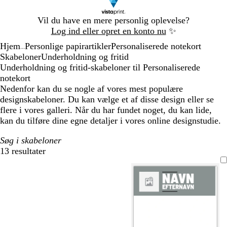
Slide
Vil du have en mere personlig oplevelse?
1
Log ind eller opret en konto nu
✨
af
Hjem
Personlige papirartikler
Personaliserede notekort
1
...
Skabeloner
Underholdning og fritid
Underholdning og fritid-skabeloner til Personaliserede
notekort
Nedenfor kan du se nogle af vores mest populære
designskabeloner. Du kan vælge et af disse design eller se
flere i vores galleri. Når du har fundet noget, du kan lide,
kan du tilføre dine egne detaljer i vores online designstudie.
Søg i skabeloner
13 resultater
Filtre