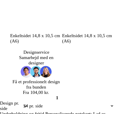
a
a
o
o
b
g
l
l
c
o
s
l
Enkeltsidet 14,8 x 10,5 cm
Enkeltsidet 14,8 x 10,5 cm
r
l
l
u
y
y
r
r
ø
y
(A6)
(A6)
a
i
å
l
s
s
e
a
g
s
n
v
d
e
l
m
n
r
e
Designservice
g
e
r
y
e
g
ø
b
Samarbejd med en
e
n
ø
s
e
n
l
designer
g
d
e
å
r
r
ø
ø
Få et professionelt design
n
d
fra bunden
Fra 104,00 kr.
1
Side
Design pr.
1
side
Underholdning og fritid Personaliserede notekort: Lad os