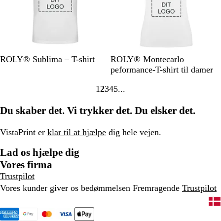
d
e
r
ø
n
H
H
L
G
F
L
ROLY® Sublima – T-shirt
ROLY® Montecarlo
v
v
i
u
l
y
peformance-T-shirt til damer
i
i
m
l
u
s
1
2
3
4
5
d
d
e
o
e
Gå
Gå
Gå
Gå
Gå
g
r
r
til
til
til
til
til
Du skaber det. Vi trykker det. Du elsker det.
r
-
ø
side
side
side
side
side
ø
g
d
n
u
VistaPrint er
klar til at hjælpe
dig hele vejen.
l
Lad os hjælpe dig
Vores firma
Trustpilot
Vores kunder giver os bedømmelsen Fremragende
Trustpilot