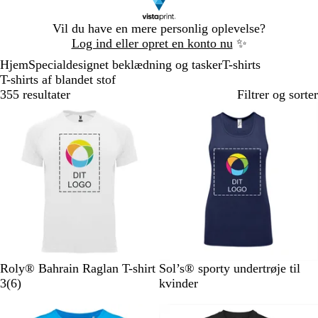
Slide
Vil du have en mere personlig oplevelse?
1
Log ind eller opret en konto nu
✨
af
Hjem
Specialdesignet beklædning og tasker
T-shirts
1
T-shirts af blandet stof
355 resultater
Filtrer og sorter
Nye valgmuligheder
H
G
H
T
F
F
R
A
N
K
Roly® Bahrain Raglan T-shirt
Sol’s® sporty undertrøje til
v
r
i
u
l
6
r
ø
q
e
o
3
(
6
)
kvinder
i
å
m
r
o
a
a
d
u
o
n
d
m
k
u
n
n
a
n
g