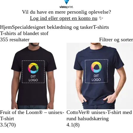
Slide
Vil du have en mere personlig oplevelse?
1
Log ind eller opret en konto nu
✨
af
Hjem
Specialdesignet beklædning og tasker
T-shirts
1
T-shirts af blandet stof
355 resultater
Filtrer og sorter
Bestseller
S
M
K
G
O
M
K
S
R
O
Fruit of the Loom® – unisex-
CottoVer® unisex-T-shirt med
o
a
o
r
r
a
o
o
ø
r
T-shirt
rund halsudskæring
r
r
n
å
a
7
r
n
r
d
a
8
3.5
(
70
)
4.1
(
8
)
t
i
g
m
n
0
i
g
t
n
a