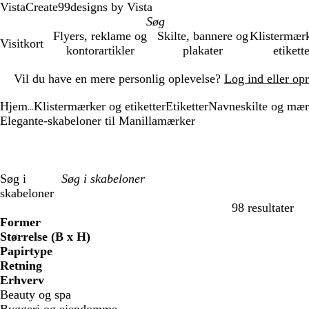
VistaCreate
99designs by Vista
Flyers, reklame og
Skilte, bannere og
Klistermær
Visitkort
kontorartikler
plakater
etikett
Slide
Vil du have en mere personlig oplevelse?
Log ind eller op
1
af
Hjem
Klistermærker og etiketter
Etiketter
Navneskilte og mær
1
...
Elegante-skabeloner til Manillamærker
Søg i
skabeloner
98 resultater
Filtre
Former
Størrelse (B x H)
Papirtype
Retning
Erhverv
Beauty og spa