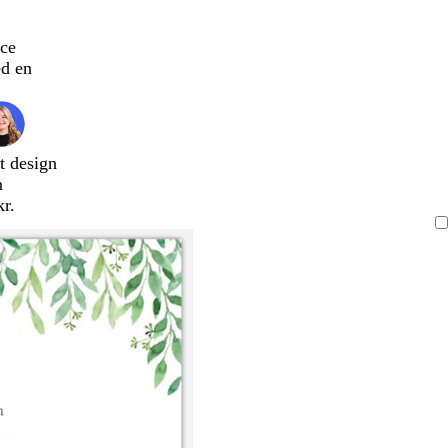
ce
d en
t design
n
kr.