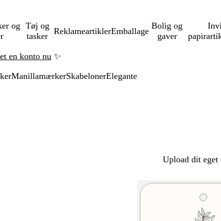
ker og
Tøj og
Bolig og
Inv
Reklameartikler
Emballage
er
tasker
gaver
papirarti
ret en konto nu
✨
ker
Manillamærker
Skabeloner
Elegante
Upload dit eget