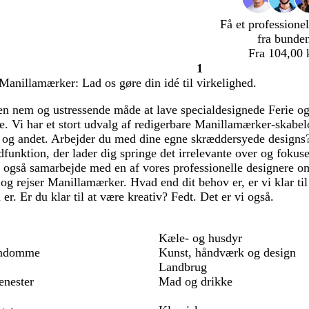
Få et professionel
fra bunde
Fra 104,00 
1
Side
 Manillamærker: Lad os gøre din idé til virkelighed.
1
en nem og ustressende måde at lave specialdesignede Ferie og
lpe. Vi har et stort udvalg af redigerbare Manillamærker-skabe
r og andet. Arbejder du med dine egne skræddersyede designs?
funktion, der lader dig springe det irrelevante over og fokuse
 også samarbejde med en af vores professionelle designere om a
og rejser Manillamærker. Hvad end dit behov er, er vi klar til a
u er. Er du klar til at være kreativ? Fedt. Det er vi også.
Kæle- og husdyr
endomme
Kunst, håndværk og design
Landbrug
enester
Mad og drikke