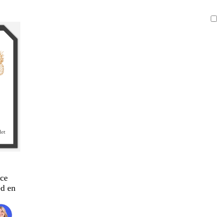
ce
d en