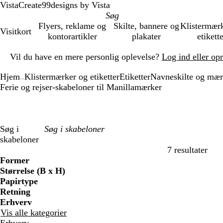
VistaCreate
99designs by Vista
Flyers, reklame og
Skilte, bannere og
Klistermær
Visitkort
kontorartikler
plakater
etikett
Slide
Vil du have en mere personlig oplevelse?
Log ind eller op
1
af
Hjem
Klistermærker og etiketter
Etiketter
Navneskilte og mær
1
...
Ferie og rejser-skabeloner til Manillamærker
Søg i
skabeloner
7 resultater
Filtre
Former
Størrelse (B x H)
Papirtype
Retning
Erhverv
Vis alle kategorier