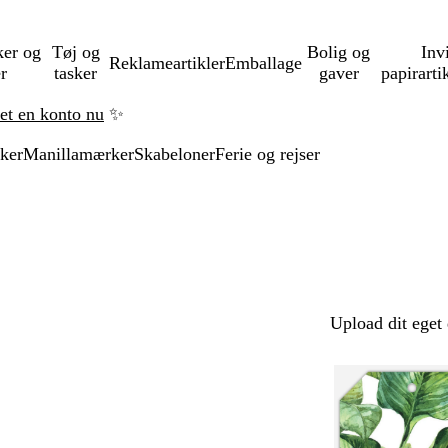
ker og
Tøj og
Bolig og
Inv
Reklameartikler
Emballage
er
tasker
gaver
papirarti
ret en konto nu
✨
ker
Manillamærker
Skabeloner
Ferie og rejser
Upload dit eget