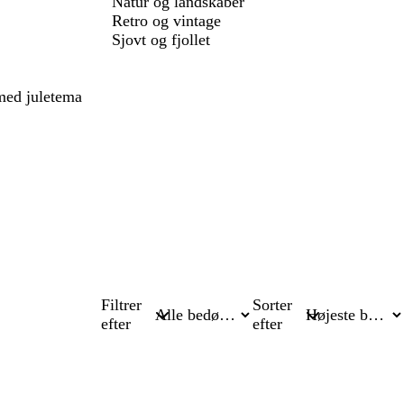
Natur og landskaber
Retro og vintage
Sjovt og fjollet
 med juletema
Filtrer
Sorter
efter
efter