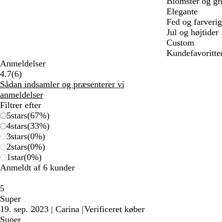
Blomster og gr
Elegante
Fed og farverig
Jul og højtider
Custom
Kundefavoritte
Anmeldelser
6
4.7
(
6
)
anmeldelser
Sådan indsamler og præsenterer vi
anmeldelser
Filtrer efter
5
stars
(
67
%)
4
stars
(
33
%)
3
stars
(
0
%)
2
stars
(
0
%)
1
star
(
0
%)
Anmeldt af 6 kunder
5
Super
19. sep. 2023
|
Carina
|
Verificeret køber
Super