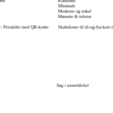
ønt
Klassiske
Minimalt
Moderne og enkel
Mønster & tekstur
r: Prisskilte med QR-koder
Skabeloner til til-og-fra-kort
Min
søgetekst