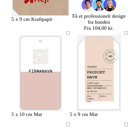
b
e
ø
t
l
n
a
å
Få et professionelt design
r
b
s
l
g
5 x 9 cm Kraftpapir
fra bunden
ø
l
o
y
r
Fra 104,00 kr.
d
å
r
s
ø
t
e
n
r
ø
d
l
g
s
b
l
l
l
s
l
5 x 10 cm Mat
5 x 9 cm Mat
y
r
t
e
y
y
y
t
a
s
å
å
i
s
s
s
å
v