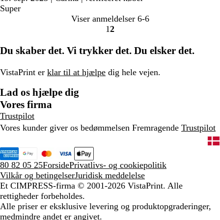
Super
Viser anmeldelser
6-6
1
2
Gå
Gå
til
til
Du skaber det. Vi trykker det. Du elsker det.
side
side
VistaPrint er
klar til at hjælpe
dig hele vejen.
Lad os hjælpe dig
Vores firma
Trustpilot
Vores kunder giver os bedømmelsen Fremragende
Trustpilot
80 82 05 25
Forside
Privatlivs- og cookiepolitik
Vilkår og betingelser
Juridisk meddelelse
Et CIMPRESS-firma
© 2001-2026 VistaPrint. Alle
rettigheder forbeholdes.
Alle priser er eksklusive levering og produktopgraderinger,
medmindre andet er angivet.