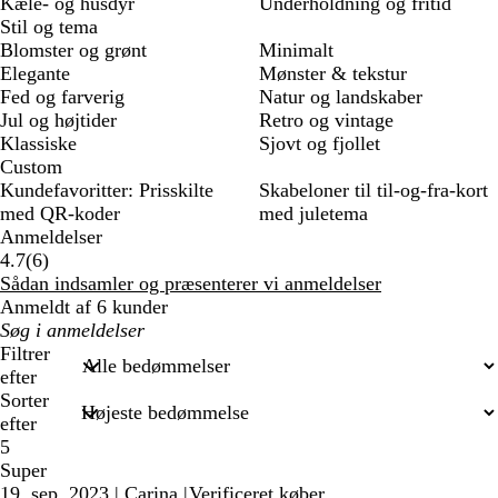
Kæle- og husdyr
Underholdning og fritid
Stil og tema
Blomster og grønt
Minimalt
Elegante
Mønster & tekstur
Fed og farverig
Natur og landskaber
Jul og højtider
Retro og vintage
Klassiske
Sjovt og fjollet
Custom
Kundefavoritter: Prisskilte
Skabeloner til til-og-fra-kort
med QR-koder
med juletema
Anmeldelser
6
4.7
(
6
)
anmeldelser
Sådan indsamler og præsenterer vi anmeldelser
Anmeldt af 6 kunder
Min
søgetekst
Filtrer
efter
Sorter
efter
5
Super
19. sep. 2023
|
Carina
|
Verificeret køber