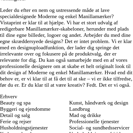
Leder du efter en nem og ustressende måde at lave
specialdesignede Moderne og enkel Manillamærker?
Vistaprint er klar til at hjælpe. Vi har et stort udvalg af
redigerbare Manillamærker-skabeloner, herunder med plads
til dine egne billeder, logoer og andet. Arbejder du med dine
egne skræddersyede designs? Det er intet problem. Vi er klar
med en designuploadfunktion, der lader dig springe det
irrelevante over og fokusere på de produktvalg, der er
relevante for dig. Du kan også samarbejde med en af vores
professionelle designere om at skabe et helt originalt look til
dit design af Moderne og enkel Manillamærker. Hvad end dit
behov er, er vi klar til at få det til at ske – vi er ikke tilfredse,
før du er. Er du klar til at være kreativ? Fedt. Det er vi også.
Erhverv
Beauty og spa
Kunst, håndværk og design
Byggeri og ejendomme
Landbrug
Detail og salg
Mad og drikke
Ferie og rejser
Professionelle tjenester
Husholdningstjenester
Social- og sundhedsservicer