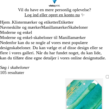
Slide
Vil du have en mere personlig oplevelse?
1
Log ind eller opret en konto nu
✨
af
Hjem
Klistermærker og etiketter
Etiketter
1
...
Navneskilte og mærker
Manillamærker
Skabeloner
Moderne og enkel
Moderne og enkel-skabeloner til Manillamærker
Nedenfor kan du se nogle af vores mest populære
designskabeloner. Du kan vælge et af disse design eller se
flere i vores galleri. Når du har fundet noget, du kan lide,
kan du tilføre dine egne detaljer i vores online designstudie.
Søg i skabeloner
105 resultater
Filtre