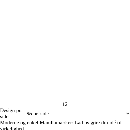
1
2
Side
Side
Design pr.
1
2
side
Moderne og enkel Manillamærker: Lad os gøre din idé til
virkelighed.