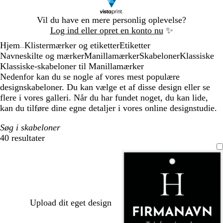
Slide
Vil du have en mere personlig oplevelse?
1
Log ind eller opret en konto nu
✨
af
Hjem
Klistermærker og etiketter
Etiketter
1
...
Navneskilte og mærker
Manillamærker
Skabeloner
Klassiske
Klassiske-skabeloner til Manillamærker
Nedenfor kan du se nogle af vores mest populære
designskabeloner. Du kan vælge et af disse design eller se
flere i vores galleri. Når du har fundet noget, du kan lide,
kan du tilføre dine egne detaljer i vores online designstudie.
Søg i skabeloner
40 resultater
Filtre
Upload dit eget design