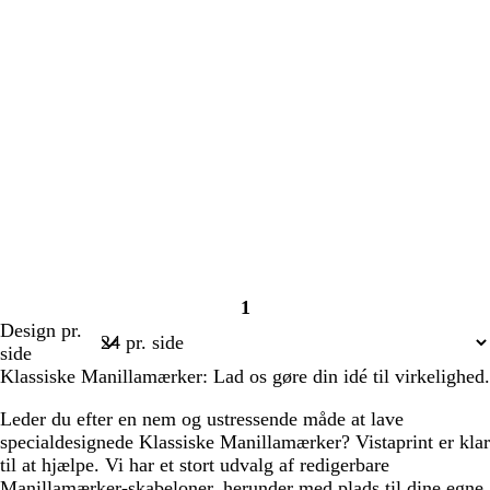
1
Side
Design pr.
1
side
Klassiske Manillamærker: Lad os gøre din idé til virkelighed.
Leder du efter en nem og ustressende måde at lave
specialdesignede Klassiske Manillamærker? Vistaprint er klar
til at hjælpe. Vi har et stort udvalg af redigerbare
Manillamærker-skabeloner, herunder med plads til dine egne