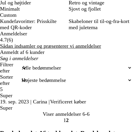
Jul og højtider
Retro og vintage
Minimalt
Sjovt og fjollet
Custom
Kundefavoritter: Prisskilte
Skabeloner til til-og-fra-kort
med QR-koder
med juletema
Anmeldelser
6
4.7
(
6
)
anmeldelser
Sådan indsamler og præsenterer vi anmeldelser
Anmeldt af 6 kunder
Min
søgetekst
Filtrer
efter
Sorter
efter
5
Super
19. sep. 2023
|
Carina
|
Verificeret køber
Super
Viser anmeldelser
6-6
1
2
Gå
Gå
til
til