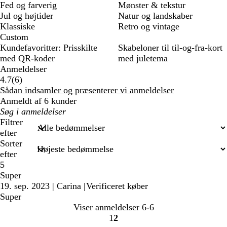
Fed og farverig
Mønster & tekstur
Jul og højtider
Natur og landskaber
Klassiske
Retro og vintage
Custom
Kundefavoritter: Prisskilte
Skabeloner til til-og-fra-kort
med QR-koder
med juletema
Anmeldelser
6
4.7
(
6
)
anmeldelser
Sådan indsamler og præsenterer vi anmeldelser
Anmeldt af 6 kunder
Min
søgetekst
Filtrer
efter
Sorter
efter
5
Super
19. sep. 2023
|
Carina
|
Verificeret køber
Super
Viser anmeldelser
6-6
1
2
Gå
Gå