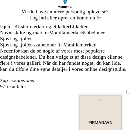
Slide
Vil du have en mere personlig oplevelse?
1
Log ind eller opret en konto nu
✨
af
Hjem
Klistermærker og etiketter
Etiketter
1
...
Navneskilte og mærker
Manillamærker
Skabeloner
Sjovt og fjollet
Sjovt og fjollet-skabeloner til Manillamærker
Nedenfor kan du se nogle af vores mest populære
designskabeloner. Du kan vælge et af disse design eller se
flere i vores galleri. Når du har fundet noget, du kan lide,
kan du tilføre dine egne detaljer i vores online designstudie.
Søg i skabeloner
97 resultater
Filtre