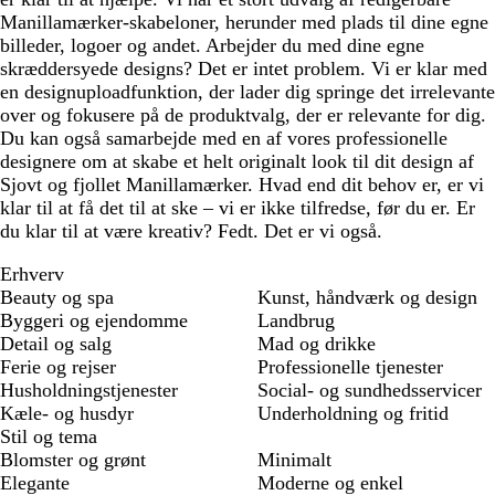
Manillamærker-skabeloner, herunder med plads til dine egne
billeder, logoer og andet. Arbejder du med dine egne
skræddersyede designs? Det er intet problem. Vi er klar med
en designuploadfunktion, der lader dig springe det irrelevante
over og fokusere på de produktvalg, der er relevante for dig.
Du kan også samarbejde med en af vores professionelle
designere om at skabe et helt originalt look til dit design af
Sjovt og fjollet Manillamærker. Hvad end dit behov er, er vi
klar til at få det til at ske – vi er ikke tilfredse, før du er. Er
du klar til at være kreativ? Fedt. Det er vi også.
Erhverv
Beauty og spa
Kunst, håndværk og design
Byggeri og ejendomme
Landbrug
Detail og salg
Mad og drikke
Ferie og rejser
Professionelle tjenester
Husholdningstjenester
Social- og sundhedsservicer
Kæle- og husdyr
Underholdning og fritid
Stil og tema
Blomster og grønt
Minimalt
Elegante
Moderne og enkel