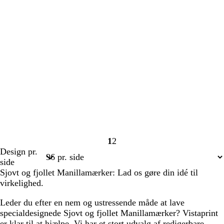
1
2
Side
Side
Design pr.
1
2
side
Sjovt og fjollet Manillamærker: Lad os gøre din idé til
virkelighed.
Leder du efter en nem og ustressende måde at lave
specialdesignede Sjovt og fjollet Manillamærker? Vistaprint
er klar til at hjælpe. Vi har et stort udvalg af redigerbare