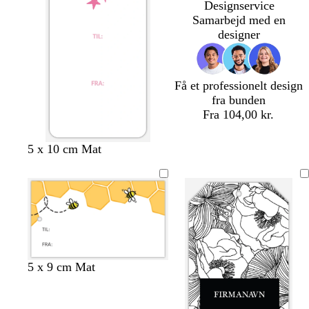
g
d
r
l
Designservice
r
ø
i
Samarbejd med en
å
n
l
designer
l
a
Få et professionelt design
fra bunden
Fra 104,00 kr.
l
b
m
s
l
5 x 10 cm Mat
y
l
ø
k
a
s
å
r
o
k
e
g
k
v
s
r
r
e
g
ø
ø
b
r
d
n
l
ø
å
n
5 x 9 cm Mat