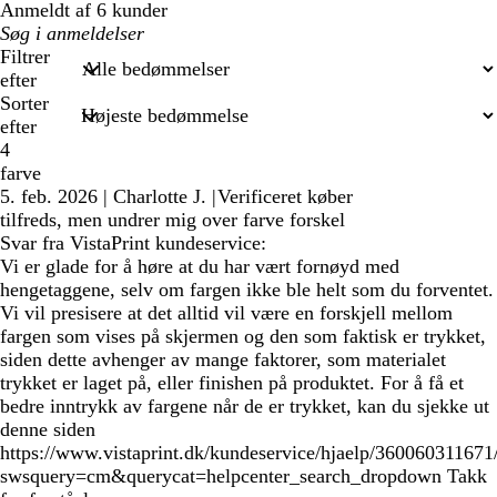
Anmeldt af 6 kunder
Min
søgetekst
Filtrer
efter
Sorter
efter
4
farve
5. feb. 2026
|
Charlotte J.
|
Verificeret køber
tilfreds, men undrer mig over farve forskel
Svar fra VistaPrint kundeservice:
Vi er glade for å høre at du har vært fornøyd med
hengetaggene, selv om fargen ikke ble helt som du forventet.
Vi vil presisere at det alltid vil være en forskjell mellom
fargen som vises på skjermen og den som faktisk er trykket,
siden dette avhenger av mange faktorer, som materialet
trykket er laget på, eller finishen på produktet. For å få et
bedre inntrykk av fargene når de er trykket, kan du sjekke ut
denne siden
https://www.vistaprint.dk/kundeservice/hjaelp/360060311671
swsquery=cm&querycat=helpcenter_search_dropdown Takk