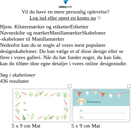
Slide
Vil du have en mere personlig oplevelse?
1
Log ind eller opret en konto nu
✨
af
Hjem
Klistermærker og etiketter
Etiketter
1
...
Navneskilte og mærker
Manillamærker
Skabeloner
-skabeloner til Manillamærker
Nedenfor kan du se nogle af vores mest populære
designskabeloner. Du kan vælge et af disse design eller se
flere i vores galleri. Når du har fundet noget, du kan lide,
kan du tilføre dine egne detaljer i vores online designstudie.
Søg i skabeloner
436 resultater
Filtre
h
h
h
h
l
s
l
5 x 9 cm Mat
5 x 9 cm Mat