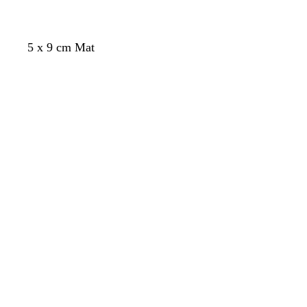
e
g
r
å
5 x 9 cm Mat
Indlæser
Indlæser