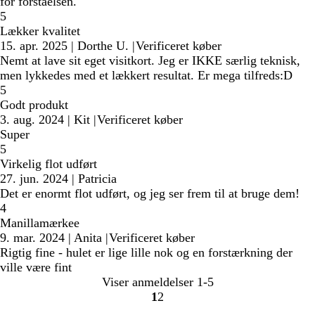
for forståelsen.
5
Lækker kvalitet
15. apr. 2025
|
Dorthe U.
|
Verificeret køber
Nemt at lave sit eget visitkort. Jeg er IKKE særlig teknisk,
men lykkedes med et lækkert resultat. Er mega tilfreds:D
5
Godt produkt
3. aug. 2024
|
Kit
|
Verificeret køber
Super
5
Virkelig flot udført
27. jun. 2024
|
Patricia
Det er enormt flot udført, og jeg ser frem til at bruge dem!
4
Manillamærkee
9. mar. 2024
|
Anita
|
Verificeret køber
Rigtig fine - hulet er lige lille nok og en forstærkning der
ville være fint
Viser anmeldelser
1-5
1
2
gå
gå