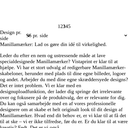
1
2
3
4
5
Side
Side
Side
Side
Side
Design pr.
1
2
3
4
5
side
Manillamærker: Lad os gøre din idé til virkelighed.
Leder du efter en nem og ustressende måde at lave
specialdesignede Manillamærker? Vistaprint er klar til at
hjælpe. Vi har et stort udvalg af redigerbare Manillamærker-
skabeloner, herunder med plads til dine egne billeder, logoer
og andet. Arbejder du med dine egne skræddersyede designs?
Det er intet problem. Vi er klar med en
designuploadfunktion, der lader dig springe det irrelevante
over og fokusere på de produktvalg, der er relevante for dig.
Du kan også samarbejde med en af vores professionelle
designere om at skabe et helt originalt look til dit design af
Manillamærker. Hvad end dit behov er, er vi klar til at få det
til at ske – vi er ikke tilfredse, før du er. Er du klar til at være
kreativ? Fedt. Det er vi også.