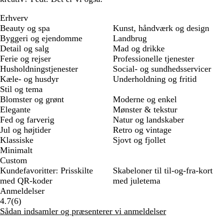
Erhverv
Beauty og spa
Kunst, håndværk og design
Byggeri og ejendomme
Landbrug
Detail og salg
Mad og drikke
Ferie og rejser
Professionelle tjenester
Husholdningstjenester
Social- og sundhedsservicer
Kæle- og husdyr
Underholdning og fritid
Stil og tema
Blomster og grønt
Moderne og enkel
Elegante
Mønster & tekstur
Fed og farverig
Natur og landskaber
Jul og højtider
Retro og vintage
Klassiske
Sjovt og fjollet
Minimalt
Custom
Kundefavoritter: Prisskilte
Skabeloner til til-og-fra-kort
med QR-koder
med juletema
Anmeldelser
6
4.7
(
6
)
anmeldelser
Sådan indsamler og præsenterer vi anmeldelser