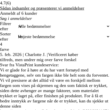
6
4.7
(
6
)
anmeldelser
Sådan indsamler og præsenterer vi anmeldelser
Anmeldt af 6 kunder
Min
søgetekst
Filtrer
efter
Sorter
efter
4
farve
5. feb. 2026
|
Charlotte J.
|
Verificeret køber
tilfreds, men undrer mig over farve forskel
Svar fra VistaPrint kundeservice:
Vi er glade for å høre at du har vært fornøyd med
hengetaggene, selv om fargen ikke ble helt som du forventet.
Vi vil presisere at det alltid vil være en forskjell mellom
fargen som vises på skjermen og den som faktisk er trykket,
siden dette avhenger av mange faktorer, som materialet
trykket er laget på, eller finishen på produktet. For å få et
bedre inntrykk av fargene når de er trykket, kan du sjekke ut
denne siden