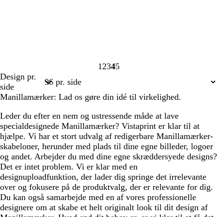
1
2
3
4
5
Side
Side
Side
Side
Side
Design pr.
1
2
3
4
5
side
Manillamærker: Lad os gøre din idé til virkelighed.
Leder du efter en nem og ustressende måde at lave
specialdesignede Manillamærker? Vistaprint er klar til at
hjælpe. Vi har et stort udvalg af redigerbare Manillamærker-
skabeloner, herunder med plads til dine egne billeder, logoer
og andet. Arbejder du med dine egne skræddersyede designs?
Det er intet problem. Vi er klar med en
designuploadfunktion, der lader dig springe det irrelevante
over og fokusere på de produktvalg, der er relevante for dig.
Du kan også samarbejde med en af vores professionelle
designere om at skabe et helt originalt look til dit design af