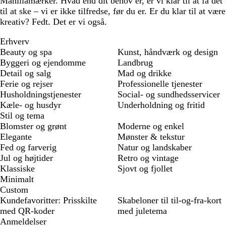
Manillamærker. Hvad end dit behov er, er vi klar til at få det
til at ske – vi er ikke tilfredse, før du er. Er du klar til at være
kreativ? Fedt. Det er vi også.
Erhverv
Beauty og spa
Kunst, håndværk og design
Byggeri og ejendomme
Landbrug
Detail og salg
Mad og drikke
Ferie og rejser
Professionelle tjenester
Husholdningstjenester
Social- og sundhedsservicer
Kæle- og husdyr
Underholdning og fritid
Stil og tema
Blomster og grønt
Moderne og enkel
Elegante
Mønster & tekstur
Fed og farverig
Natur og landskaber
Jul og højtider
Retro og vintage
Klassiske
Sjovt og fjollet
Minimalt
Custom
Kundefavoritter: Prisskilte
Skabeloner til til-og-fra-kort
med QR-koder
med juletema
Anmeldelser