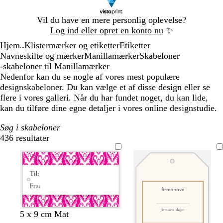
Slide
Vil du have en mere personlig oplevelse?
1
Log ind eller opret en konto nu
✨
af
Hjem
Klistermærker og etiketter
Etiketter
1
...
Navneskilte og mærker
Manillamærker
Skabeloner
-skabeloner til Manillamærker
Nedenfor kan du se nogle af vores mest populære
designskabeloner. Du kan vælge et af disse design eller se
flere i vores galleri. Når du har fundet noget, du kan lide,
kan du tilføre dine egne detaljer i vores online designstudie.
Søg i skabeloner
436 resultater
Filtre
h
h
h
h
h
h
5 x 9 cm Mat