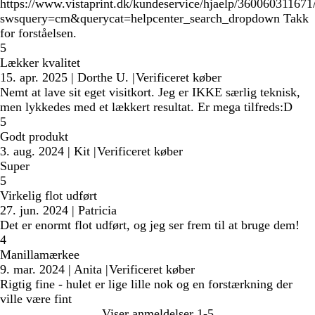
https://www.vistaprint.dk/kundeservice/hjaelp/360060311671
swsquery=cm&querycat=helpcenter_search_dropdown Takk
for forståelsen.
5
Lækker kvalitet
15. apr. 2025
|
Dorthe U.
|
Verificeret køber
Nemt at lave sit eget visitkort. Jeg er IKKE særlig teknisk,
men lykkedes med et lækkert resultat. Er mega tilfreds:D
5
Godt produkt
3. aug. 2024
|
Kit
|
Verificeret køber
Super
5
Virkelig flot udført
27. jun. 2024
|
Patricia
Det er enormt flot udført, og jeg ser frem til at bruge dem!
4
Manillamærkee
9. mar. 2024
|
Anita
|
Verificeret køber
Rigtig fine - hulet er lige lille nok og en forstærkning der
ville være fint
Viser anmeldelser
1-5