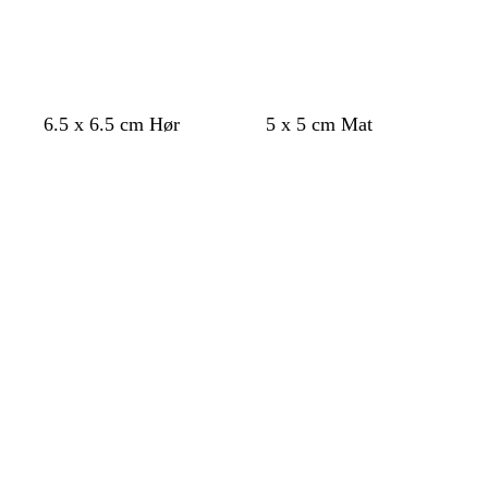
å
n
b
b
6.5 x 6.5 cm Hør
5 x 5 cm Mat
l
l
Indlæser
Indlæser
å
å
g
g
r
r
ø
ø
n
n