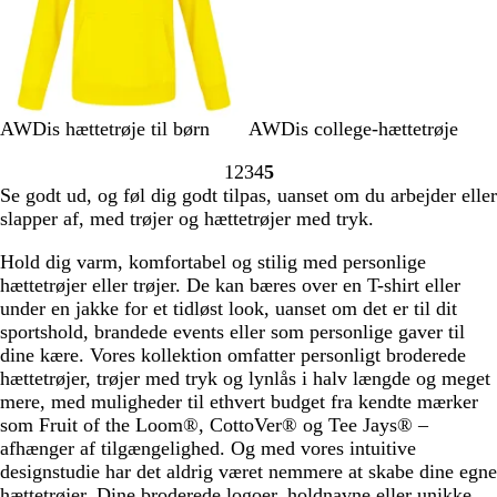
k
t
e
s
n
g
r
å
S
H
S
K
K
V
G
L
F
S
AWDis hættetrøje til børn
AWDis college-hættetrøje
o
i
a
u
o
a
u
a
l
t
1
2
3
4
5
l
m
f
l
k
n
l
v
a
o
Gå
Gå
Gå
Gå
Gå
Se godt ud, og føl dig godt tilpas, uanset om du arbejder eller
g
m
i
s
s
i
d
e
m
r
til
til
til
til
til
slapper af, med trøjer og hættetrøjer med tryk.
u
e
r
o
g
l
n
m
m
side
side
side
side
side
l
l
b
r
r
j
d
e
g
Hold dig varm, komfortabel og stilig med personlige
b
l
t
å
e
e
r
r
hættetrøjer eller trøjer. De kan bæres over en T-shirt eller
l
å
m
l
ø
å
under en jakke for et tidløst look, uanset om det er til dit
å
i
d
sportshold, brandede events eller som personlige gaver til
l
dine kære. Vores kollektion omfatter personligt broderede
k
hættetrøjer, trøjer med tryk og lynlås i halv længde og meget
s
mere, med muligheder til ethvert budget fra kendte mærker
h
som Fruit of the Loom®, CottoVer® og Tee Jays® –
a
afhænger af tilgængelighed. Og med vores intuitive
k
designstudie har det aldrig været nemmere at skabe dine egne
e
hættetrøjer. Dine broderede logoer, holdnavne eller unikke