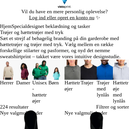
Slide
Vil du have en mere personlig oplevelse?
1
Log ind eller opret en konto nu
✨
af
Hjem
Specialdesignet beklædning og tasker
1
Trøjer og hættetrøjer med tryk
Sæt et strejf af behagelig branding på din garderobe med
hættetrøjer og trøjer med tryk. Vælg mellem en række
forskellige stilarter og pasformer, og nyd det nemme
sweatshirtprint – takket være vores intuitive designstudie.
Slides
1
til
3
Herrer
Damer
Unisex
Børn
Hættetr
Trøjer
Trøjer
Hættetr
af
-
øjer
med
øje
8
hættetr
lynlås
med
øjer
lynlås
224 resultater
Filtrer og sorter
Nye valgmuligheder
Nye valgmuligheder