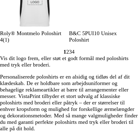
l
s
e
H
H
L
H
S
B
L
Roly® Montmelo Poloshirt
B&C 5PUI10 Unisex
v
v
1
i
v
a
r
a
4
(
1
)
Poloshirt
i
i
a
l
i
n
u
g
1
2
3
4
d
d
n
l
d
d
n
u
Gå
Gå
Gå
Gå
Vis dit logo frem, eller støt et godt formål med poloshirts
/
/
m
a
n
til
til
til
til
med tryk eller broderi.
s
k
e
e
side
side
side
side
o
o
l
b
Personaliserede poloshirts er en alsidig og tidløs del af dit
r
n
d
l
klædeskab. De er holdbare som arbejdsuniformer og
t
g
e
å
behagelige reklameartikler at bære til arrangementer eller
e
l
messer. VistaPrint tilbyder et stort udvalg af klassiske
b
s
poloshirts med broderi eller påtryk – der er størrelser til
l
e
enhver kropsform og mulighed for forskellige ærmelængder
å
og dekorationsmetoder. Med så mange valgmuligheder finder
du med garanti perfekte poloshirts med tryk eller broderi til
alle på dit hold.