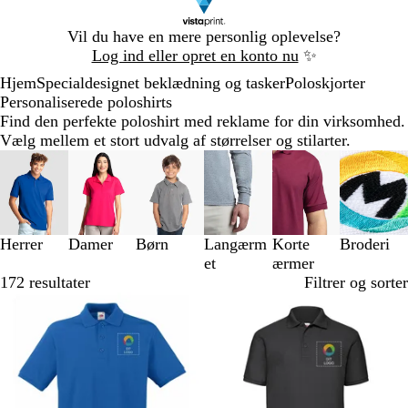
Slide
Vil du have en mere personlig oplevelse?
1
Log ind eller opret en konto nu
✨
af
Hjem
Specialdesignet beklædning og tasker
Poloskjorter
1
Personaliserede poloshirts
Find den perfekte poloshirt med reklame for din virksomhed.
Vælg mellem et stort udvalg af størrelser og stilarter.
Slides
1
til
3
af
Herrer
Damer
Børn
Langærm
Korte
Broderi
6
et
ærmer
172 resultater
Filtrer og sorter
Bestseller