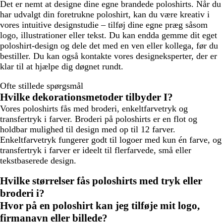
Det er nemt at designe dine egne brandede poloshirts. Når du
har udvalgt din foretrukne poloshirt, kan du være kreativ i
vores intuitive designstudie – tilføj dine egne præg såsom
logo, illustrationer eller tekst. Du kan endda gemme dit eget
poloshirt-design og dele det med en ven eller kollega, før du
bestiller. Du kan også kontakte vores designeksperter, der er
klar til at hjælpe dig døgnet rundt.
Ofte stillede spørgsmål
Hvilke dekorationsmetoder tilbyder I?
Vores poloshirts fås med broderi, enkeltfarvetryk og
transfertryk i farver. Broderi på poloshirts er en flot og
holdbar mulighed til design med op til 12 farver.
Enkeltfarvetryk fungerer godt til logoer med kun én farve, og
transfertryk i farver er ideelt til flerfarvede, små eller
tekstbaserede design.
Hvilke størrelser fås poloshirts med tryk eller
broderi i?
Hvor på en poloshirt kan jeg tilføje mit logo,
firmanavn eller billede?