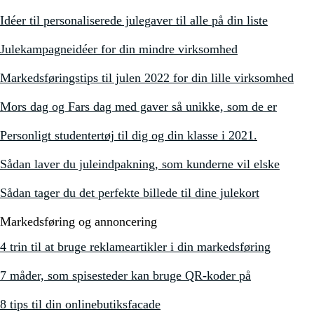
Idéer til personaliserede julegaver til alle på din liste
Julekampagneidéer for din mindre virksomhed
Markedsføringstips til julen 2022 for din lille virksomhed
Mors dag og Fars dag med gaver så unikke, som de er
Personligt studentertøj til dig og din klasse i 2021.
Sådan laver du juleindpakning, som kunderne vil elske
Sådan tager du det perfekte billede til dine julekort
Markedsføring og annoncering
4 trin til at bruge reklameartikler i din markedsføring
7 måder, som spisesteder kan bruge QR-koder på
8 tips til din onlinebutiksfacade